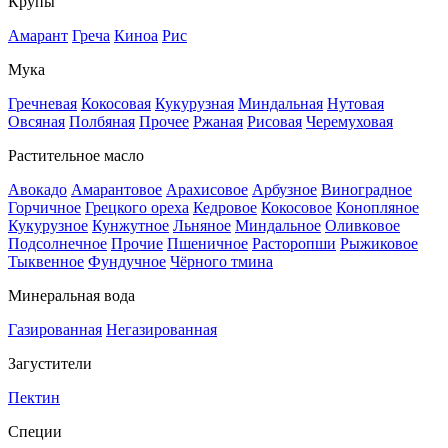
Крупы
Амарант
Греча
Киноа
Рис
Мука
Гречневая
Кокосовая
Кукурузная
Миндальная
Нутовая
Овсяная
Полбяная
Прочее
Ржаная
Рисовая
Черемуховая
Растительное масло
Авокадо
Амарантовое
Арахисовое
Арбузное
Виноградное
Горчичное
Грецкого ореха
Кедровое
Кокосовое
Конопляное
Кукурузное
Кунжутное
Льняное
Миндальное
Оливковое
Подсолнечное
Прочие
Пшеничное
Расторопши
Рыжиковое
Тыквенное
Фундучное
Чёрного тмина
Минеральная вода
Газированная
Негазированная
Загустители
Пектин
Специи