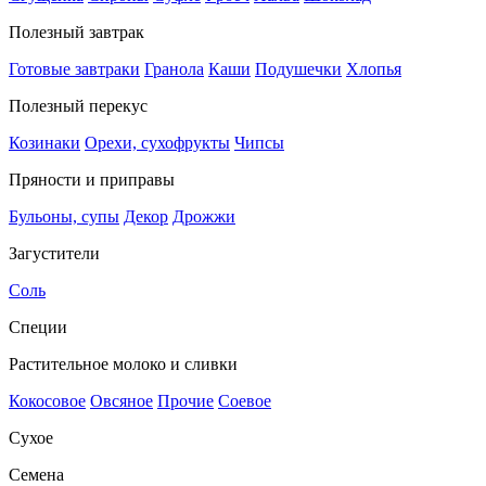
Полезный завтрак
Готовые завтраки
Гранола
Каши
Подушечки
Хлопья
Полезный перекус
Козинаки
Орехи, сухофрукты
Чипсы
Пряности и приправы
Бульоны, супы
Декор
Дрожжи
Загустители
Соль
Специи
Растительное молоко и сливки
Кокосовое
Овсяное
Прочие
Соевое
Сухое
Семена