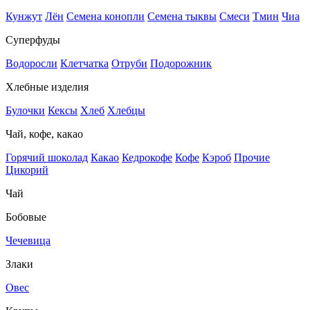
Кунжут
Лён
Семена конопли
Семена тыквы
Смеси
Тмин
Чиа
Суперфуды
Водоросли
Клетчатка
Отруби
Подорожник
Хлебные изделия
Булочки
Кексы
Хлеб
Хлебцы
Чай, кофе, какао
Горячий шоколад
Какао
Кедрокофе
Кофе
Кэроб
Прочие
Цикорий
Чай
Бобовые
Чечевица
Злаки
Овес