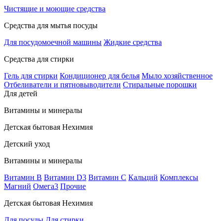
Чистящие и моющие средства
Средства для мытья посуды
Для посудомоечной машины
Жидкие средства
Средства для стирки
Гель для стирки
Кондиционер для белья
Мыло хозяйственное
Отбеливатели и пятновыводители
Стиральные порошки
Для детей
Витамины и минералы
Детская бытовая Нехимия
Детский уход
Витамины и минералы
Витамин В
Витамин D3
Витамин С
Кальций
Комплексы
Магний
Омега3
Прочие
Детская бытовая Нехимия
Для посуды
Для стирки