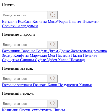
Немясо
Вегмени
Колбаса
Котлеты
Мясо/Фарш
Паштет
Пельмени
Сосиски и сардельки
Полезные сладости
Батончики
Варенье
Вафли
Джем
Драже
Жевательная резинка
Зефир
Конфеты
Мармелад
Мед
Пастила
Пасты
Печенье
Сгущенка
Сиропы
Суфле
Урбеч
Халва
Шоколад
Полезный завтрак
Готовые завтраки
Гранола
Каши
Подушечки
Хлопья
Полезный перекус
Козинаки
Орехи, сухофрукты
Чипсы