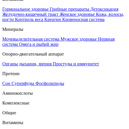
Гормональное здоровье
Грибные препараты
Детоксикация
Желудочно-кишечный тракт
Женское здоровье
Кожа, волосы,
ногти
Контроль веса
Креатин
Кровеносная система
Минералы
Мочевыделительная система
Мужское здоровье
Нервная
система
Омега и рыбий жир
Опорно-двигательный аппарат
Органы дыхания, зрения
Простуды и иммунитет
Протеин
Сон
Суперфуды
Фосфолипиды
Аминокислоты
Комплексные
Общие
Витамины