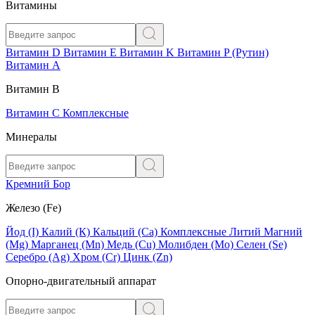
Витамины
Витамин D
Витамин E
Витамин K
Витамин P (Рутин)
Витамин А
Витамин В
Витамин C
Комплексные
Минералы
Кремний
Бор
Железо (Fe)
Йод (I)
Калий (К)
Кальций (Са)
Комплексные
Литий
Магний
(Mg)
Марганец (Mn)
Медь (Сu)
Молибден (Мо)
Селен (Se)
Серебро (Ag)
Хром (Cr)
Цинк (Zn)
Опорно-двигательный аппарат