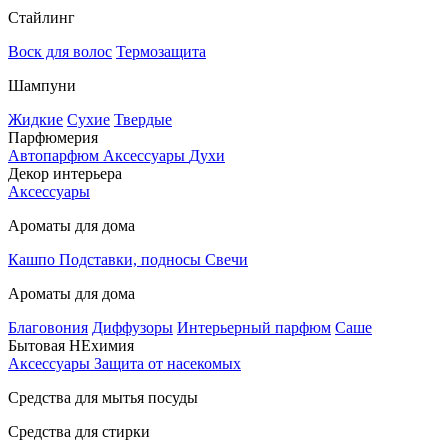
Стайлинг
Воск для волос
Термозащита
Шампуни
Жидкие
Сухие
Твердые
Парфюмерия
Автопарфюм
Аксессуары
Духи
Декор интерьера
Аксессуары
Ароматы для дома
Кашпо
Подставки, подносы
Свечи
Ароматы для дома
Благовония
Диффузоры
Интерьерный парфюм
Саше
Бытовая НЕхимия
Аксессуары
Защита от насекомых
Средства для мытья посуды
Средства для стирки