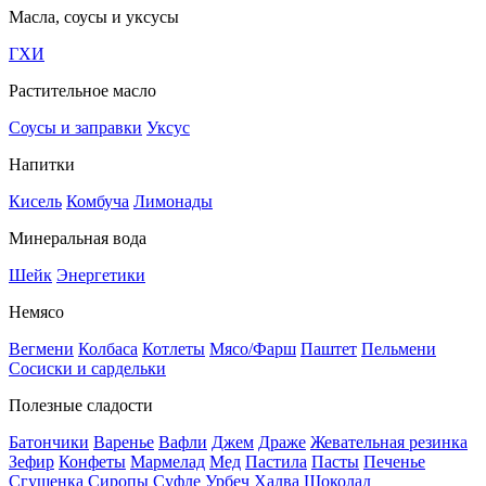
Масла, соусы и уксусы
ГХИ
Растительное масло
Соусы и заправки
Уксус
Напитки
Кисель
Комбуча
Лимонады
Минеральная вода
Шейк
Энергетики
Немясо
Вегмени
Колбаса
Котлеты
Мясо/Фарш
Паштет
Пельмени
Сосиски и сардельки
Полезные сладости
Батончики
Варенье
Вафли
Джем
Драже
Жевательная резинка
Зефир
Конфеты
Мармелад
Мед
Пастила
Пасты
Печенье
Сгущенка
Сиропы
Суфле
Урбеч
Халва
Шоколад