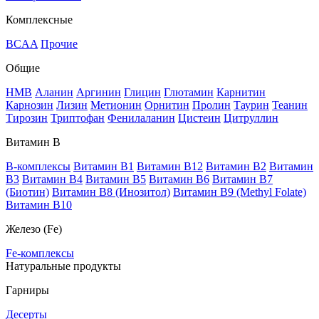
Комплексные
BCAA
Прочие
Общие
HMB
Аланин
Аргинин
Глицин
Глютамин
Карнитин
Карнозин
Лизин
Метионин
Орнитин
Пролин
Таурин
Теанин
Тирозин
Триптофан
Фенилаланин
Цистеин
Цитруллин
Витамин В
B-комплексы
Витамин B1
Витамин B12
Витамин B2
Витамин
B3
Витамин B4
Витамин B5
Витамин B6
Витамин B7
(Биотин)
Витамин B8 (Инозитол)
Витамин B9 (Methyl Folate)
Витамин В10
Железо (Fe)
Fe-комплексы
Натуральные продукты
Гарниры
Десерты