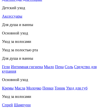
Детский уход
Аксессуары
Для душа и ванны
Основной уход
Уход за волосами
Уход за полостью рта
Для душа и ванны
Гели
Интимная гигиена
Мыло
Пена
Соль
Средство для
купания
Основной уход
Кремы
Масла
Молочко
Пенки
Тоник
Уход для губ
Уход за волосами
Спрей
Шампуни