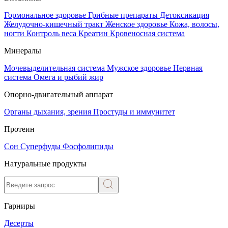
Гормональное здоровье
Грибные препараты
Детоксикация
Желудочно-кишечный тракт
Женское здоровье
Кожа, волосы,
ногти
Контроль веса
Креатин
Кровеносная система
Минералы
Мочевыделительная система
Мужское здоровье
Нервная
система
Омега и рыбий жир
Опорно-двигательный аппарат
Органы дыхания, зрения
Простуды и иммунитет
Протеин
Сон
Суперфуды
Фосфолипиды
Натуральные продукты
Гарниры
Десерты