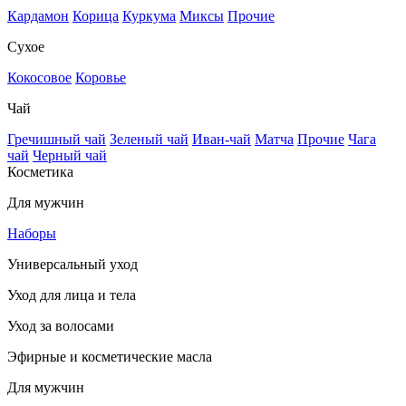
Кардамон
Корица
Куркума
Миксы
Прочие
Сухое
Кокосовое
Коровье
Чай
Гречишный чай
Зеленый чай
Иван-чай
Матча
Прочие
Чага
чай
Черный чай
Косметика
Для мужчин
Наборы
Универсальный уход
Уход для лица и тела
Уход за волосами
Эфирные и косметические масла
Для мужчин