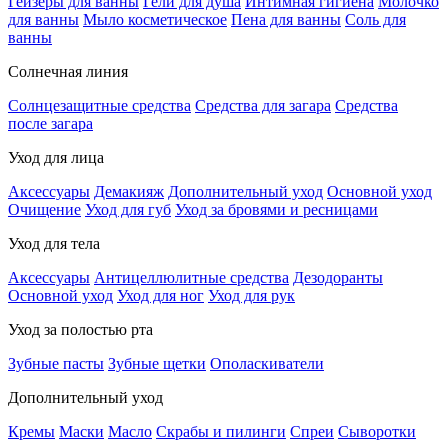
Гейзеры для ванны
Гели для душа
Интимная гигиена
Молочко
для ванны
Мыло косметическое
Пена для ванны
Соль для
ванны
Солнечная линия
Солнцезащитные средства
Средства для загара
Средства
после загара
Уход для лица
Аксессуары
Демакияж
Дополнительный уход
Основной уход
Очищение
Уход для губ
Уход за бровями и ресницами
Уход для тела
Аксессуары
Антицеллюлитные средства
Дезодоранты
Основной уход
Уход для ног
Уход для рук
Уход за полостью рта
Зубные пасты
Зубные щетки
Ополаскиватели
Дополнительный уход
Кремы
Маски
Масло
Скрабы и пилинги
Спреи
Сыворотки