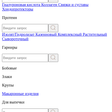
Гиалуроновая кислота
Коллаген
Связки и суставы
Хондопротекторы
Протеин
Изолят/Гидролизат
Казеиновый
Комплексный
Растительный
Сывороточный
Гарниры
Бобовые
Злаки
Крупы
Макаронные изделия
Для выпечки