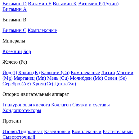
Витамин D
Витамин E
Витамин K
Витамин P (Рутин)
Витамин А
Витамин В
Витамин C
Комплексные
Минералы
Кремний
Бор
Железо (Fe)
Йод (I)
Калий (К)
Кальций (Са)
Комплексные
Литий
Магний
(Mg)
Марганец (Mn)
Медь (Сu)
Молибден (Мо)
Селен (Se)
Серебро (Ag)
Хром (Cr)
Цинк (Zn)
Опорно-двигательный аппарат
Гиалуроновая кислота
Коллаген
Связки и суставы
Хондопротекторы
Протеин
Изолят/Гидролизат
Казеиновый
Комплексный
Растительный
Сывороточный