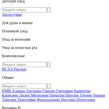
Детский уход
Аксессуары
Для душа и ванны
Основной уход
Уход за волосами
Уход за полостью рта
Комплексные
BCAA
Прочие
Общие
HMB
Аланин
Аргинин
Глицин
Глютамин
Карнитин
Карнозин
Лизин
Метионин
Орнитин
Пролин
Таурин
Теанин
Тирозин
Триптофан
Фенилаланин
Цистеин
Цитруллин
Витамин В