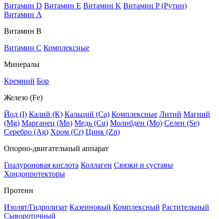
Витамин D
Витамин E
Витамин K
Витамин P (Рутин)
Витамин А
Витамин В
Витамин C
Комплексные
Минералы
Кремний
Бор
Железо (Fe)
Йод (I)
Калий (К)
Кальций (Са)
Комплексные
Литий
Магний
(Mg)
Марганец (Mn)
Медь (Сu)
Молибден (Мо)
Селен (Se)
Серебро (Ag)
Хром (Cr)
Цинк (Zn)
Опорно-двигательный аппарат
Гиалуроновая кислота
Коллаген
Связки и суставы
Хондопротекторы
Протеин
Изолят/Гидролизат
Казеиновый
Комплексный
Растительный
Сывороточный