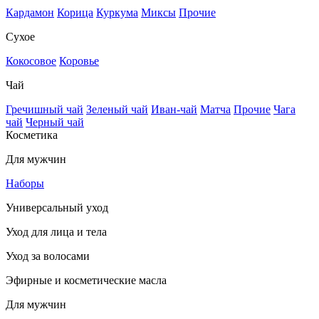
Кардамон
Корица
Куркума
Миксы
Прочие
Сухое
Кокосовое
Коровье
Чай
Гречишный чай
Зеленый чай
Иван-чай
Матча
Прочие
Чага
чай
Черный чай
Косметика
Для мужчин
Наборы
Универсальный уход
Уход для лица и тела
Уход за волосами
Эфирные и косметические масла
Для мужчин