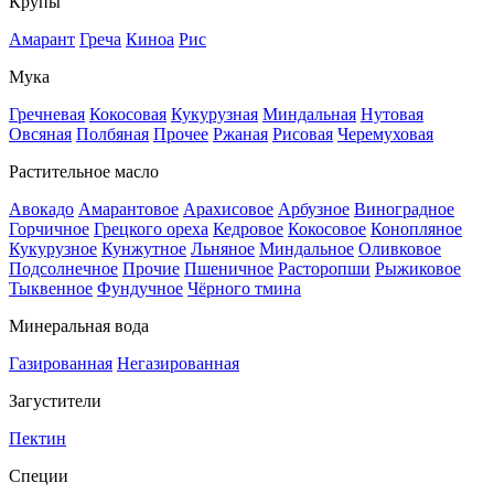
Крупы
Амарант
Греча
Киноа
Рис
Мука
Гречневая
Кокосовая
Кукурузная
Миндальная
Нутовая
Овсяная
Полбяная
Прочее
Ржаная
Рисовая
Черемуховая
Растительное масло
Авокадо
Амарантовое
Арахисовое
Арбузное
Виноградное
Горчичное
Грецкого ореха
Кедровое
Кокосовое
Конопляное
Кукурузное
Кунжутное
Льняное
Миндальное
Оливковое
Подсолнечное
Прочие
Пшеничное
Расторопши
Рыжиковое
Тыквенное
Фундучное
Чёрного тмина
Минеральная вода
Газированная
Негазированная
Загустители
Пектин
Специи