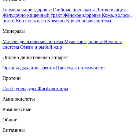
Гормональное здоровье
Грибные препараты
Детоксикация
Желудочно-кишечный тракт
Женское здоровье
Кожа, волосы,
ногти
Контроль веса
Креатин
Кровеносная система
Минералы
Мочевыделительная система
Мужское здоровье
Нервная
система
Омега и рыбий жир
Опорно-двигательный аппарат
Органы дыхания, зрения
Простуды и иммунитет
Протеин
Сон
Суперфуды
Фосфолипиды
Аминокислоты
Комплексные
Общие
Витамины