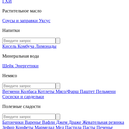
ГХИ
Растительное масло
Соусы и заправки
Уксус
Напитки
Кисель
Комбуча
Лимонады
Минеральная вода
Шейк
Энергетики
Немясо
Вегмени
Колбаса
Котлеты
Мясо/Фарш
Паштет
Пельмени
Сосиски и сардельки
Полезные сладости
Батончики
Варенье
Вафли
Джем
Драже
Жевательная резинка
Зефир
Конфеты
Мармелад
Мед
Пастила
Пасты
Печенье