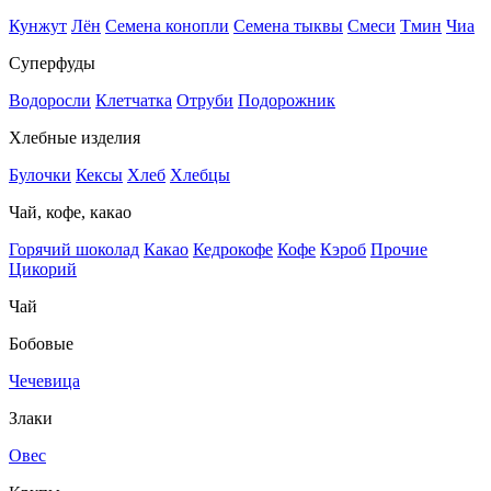
Кунжут
Лён
Семена конопли
Семена тыквы
Смеси
Тмин
Чиа
Суперфуды
Водоросли
Клетчатка
Отруби
Подорожник
Хлебные изделия
Булочки
Кексы
Хлеб
Хлебцы
Чай, кофе, какао
Горячий шоколад
Какао
Кедрокофе
Кофе
Кэроб
Прочие
Цикорий
Чай
Бобовые
Чечевица
Злаки
Овес