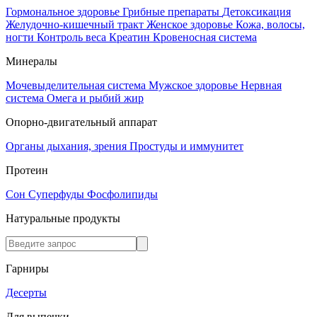
Гормональное здоровье
Грибные препараты
Детоксикация
Желудочно-кишечный тракт
Женское здоровье
Кожа, волосы,
ногти
Контроль веса
Креатин
Кровеносная система
Минералы
Мочевыделительная система
Мужское здоровье
Нервная
система
Омега и рыбий жир
Опорно-двигательный аппарат
Органы дыхания, зрения
Простуды и иммунитет
Протеин
Сон
Суперфуды
Фосфолипиды
Натуральные продукты
Гарниры
Десерты
Для выпечки