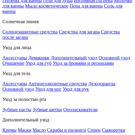
Гейзеры для ванны
Гели для душа
Интимная гигиена
Молочко
для ванны
Мыло косметическое
Пена для ванны
Соль для
ванны
Солнечная линия
Солнцезащитные средства
Средства для загара
Средства
после загара
Уход для лица
Аксессуары
Демакияж
Дополнительный уход
Основной уход
Очищение
Уход для губ
Уход за бровями и ресницами
Уход для тела
Аксессуары
Антицеллюлитные средства
Дезодоранты
Основной уход
Уход для ног
Уход для рук
Уход за полостью рта
Зубные пасты
Зубные щетки
Ополаскиватели
Дополнительный уход
Кремы
Маски
Масло
Скрабы и пилинги
Спреи
Сыворотки