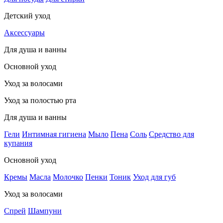
Детский уход
Аксессуары
Для душа и ванны
Основной уход
Уход за волосами
Уход за полостью рта
Для душа и ванны
Гели
Интимная гигиена
Мыло
Пена
Соль
Средство для
купания
Основной уход
Кремы
Масла
Молочко
Пенки
Тоник
Уход для губ
Уход за волосами
Спрей
Шампуни