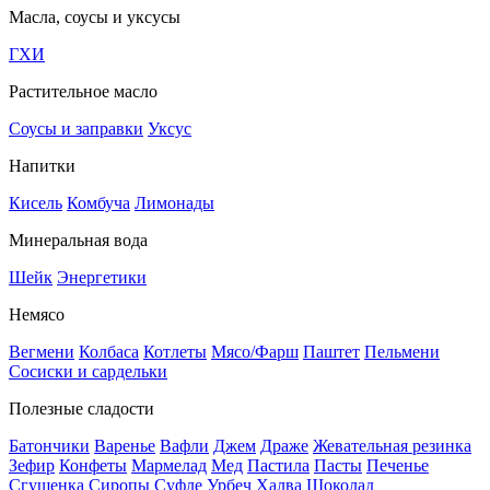
Масла, соусы и уксусы
ГХИ
Растительное масло
Соусы и заправки
Уксус
Напитки
Кисель
Комбуча
Лимонады
Минеральная вода
Шейк
Энергетики
Немясо
Вегмени
Колбаса
Котлеты
Мясо/Фарш
Паштет
Пельмени
Сосиски и сардельки
Полезные сладости
Батончики
Варенье
Вафли
Джем
Драже
Жевательная резинка
Зефир
Конфеты
Мармелад
Мед
Пастила
Пасты
Печенье
Сгущенка
Сиропы
Суфле
Урбеч
Халва
Шоколад