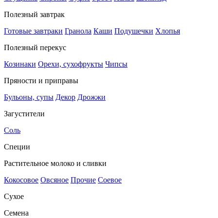
Полезный завтрак
Готовые завтраки
Гранола
Каши
Подушечки
Хлопья
Полезный перекус
Козинаки
Орехи, сухофрукты
Чипсы
Пряности и приправы
Бульоны, супы
Декор
Дрожжи
Загустители
Соль
Специи
Растительное молоко и сливки
Кокосовое
Овсяное
Прочие
Соевое
Сухое
Семена