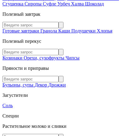
Сгущенка
Сиропы
Суфле
Урбеч
Халва
Шоколад
Полезный завтрак
Готовые завтраки
Гранола
Каши
Подушечки
Хлопья
Полезный перекус
Козинаки
Орехи, сухофрукты
Чипсы
Пряности и приправы
Бульоны, супы
Декор
Дрожжи
Загустители
Соль
Специи
Растительное молоко и сливки