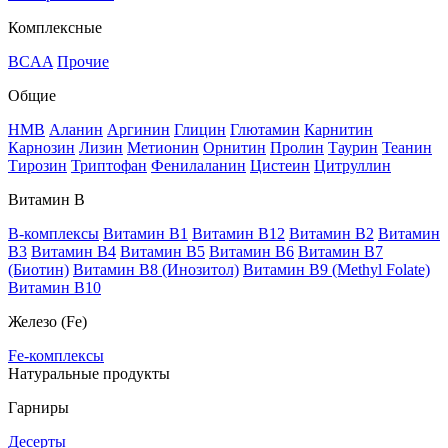
Комплексные
BCAA
Прочие
Общие
HMB
Аланин
Аргинин
Глицин
Глютамин
Карнитин
Карнозин
Лизин
Метионин
Орнитин
Пролин
Таурин
Теанин
Тирозин
Триптофан
Фенилаланин
Цистеин
Цитруллин
Витамин В
B-комплексы
Витамин B1
Витамин B12
Витамин B2
Витамин
B3
Витамин B4
Витамин B5
Витамин B6
Витамин B7
(Биотин)
Витамин B8 (Инозитол)
Витамин B9 (Methyl Folate)
Витамин В10
Железо (Fe)
Fe-комплексы
Натуральные продукты
Гарниры
Десерты