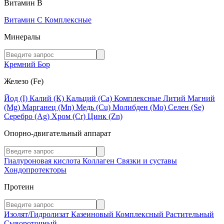
Витамин В
Витамин C
Комплексные
Минералы
Кремний
Бор
Железо (Fe)
Йод (I)
Калий (К)
Кальций (Са)
Комплексные
Литий
Магний
(Mg)
Марганец (Mn)
Медь (Сu)
Молибден (Мо)
Селен (Se)
Серебро (Ag)
Хром (Cr)
Цинк (Zn)
Опорно-двигательный аппарат
Гиалуроновая кислота
Коллаген
Связки и суставы
Хондопротекторы
Протеин
Изолят/Гидролизат
Казеиновый
Комплексный
Растительный
Сывороточный