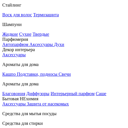
Стайлинг
Воск для волос
Термозащита
Шампуни
Жидкие
Сухие
Твердые
Парфюмерия
Автопарфюм
Аксессуары
Духи
Декор интерьера
Аксессуары
Ароматы для дома
Кашпо
Подставки, подносы
Свечи
Ароматы для дома
Благовония
Диффузоры
Интерьерный парфюм
Саше
Бытовая НЕхимия
Аксессуары
Защита от насекомых
Средства для мытья посуды
Средства для стирки