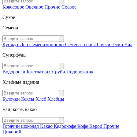
Кокосовое
Овсяное
Прочие
Соевое
Сухое
Семена
Кунжут
Лён
Семена конопли
Семена тыквы
Смеси
Тмин
Чиа
Суперфуды
Водоросли
Клетчатка
Отруби
Подорожник
Хлебные изделия
Булочки
Кексы
Хлеб
Хлебцы
Чай, кофе, какао
Горячий шоколад
Какао
Кедрокофе
Кофе
Кэроб
Прочие
Цикорий