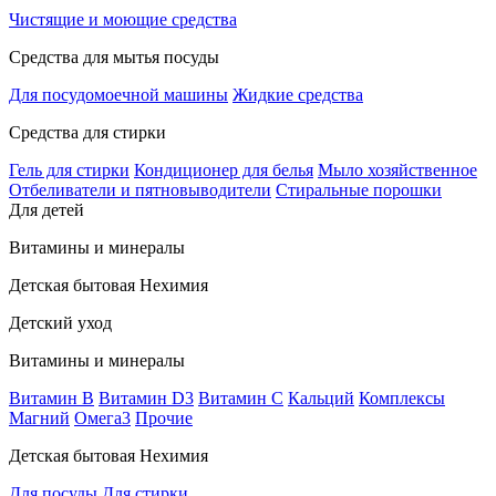
Чистящие и моющие средства
Средства для мытья посуды
Для посудомоечной машины
Жидкие средства
Средства для стирки
Гель для стирки
Кондиционер для белья
Мыло хозяйственное
Отбеливатели и пятновыводители
Стиральные порошки
Для детей
Витамины и минералы
Детская бытовая Нехимия
Детский уход
Витамины и минералы
Витамин В
Витамин D3
Витамин С
Кальций
Комплексы
Магний
Омега3
Прочие
Детская бытовая Нехимия
Для посуды
Для стирки