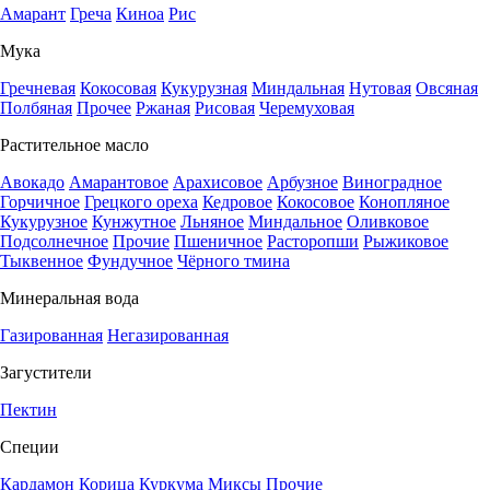
Амарант
Греча
Киноа
Рис
Мука
Гречневая
Кокосовая
Кукурузная
Миндальная
Нутовая
Овсяная
Полбяная
Прочее
Ржаная
Рисовая
Черемуховая
Растительное масло
Авокадо
Амарантовое
Арахисовое
Арбузное
Виноградное
Горчичное
Грецкого ореха
Кедровое
Кокосовое
Конопляное
Кукурузное
Кунжутное
Льняное
Миндальное
Оливковое
Подсолнечное
Прочие
Пшеничное
Расторопши
Рыжиковое
Тыквенное
Фундучное
Чёрного тмина
Минеральная вода
Газированная
Негазированная
Загустители
Пектин
Специи
Кардамон
Корица
Куркума
Миксы
Прочие