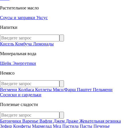
Растительное масло
Соусы и заправки
Уксус
Напитки
Кисель
Комбуча
Лимонады
Минеральная вода
Шейк
Энергетики
Немясо
Вегмени
Колбаса
Котлеты
Мясо/Фарш
Паштет
Пельмени
Сосиски и сардельки
Полезные сладости
Батончики
Варенье
Вафли
Джем
Драже
Жевательная резинка
Зефир
Конфеты
Мармелад
Мед
Пастила
Пасты
Печенье