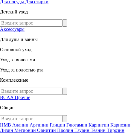
Для посуды
Для стирки
Детский уход
Аксессуары
Для душа и ванны
Основной уход
Уход за волосами
Уход за полостью рта
Комплексные
BCAA
Прочие
Общие
HMB
Аланин
Аргинин
Глицин
Глютамин
Карнитин
Карнозин
Лизин
Метионин
Орнитин
Пролин
Таурин
Теанин
Тирозин