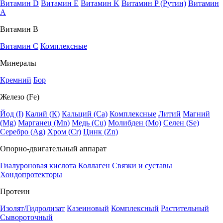
Витамин D
Витамин E
Витамин K
Витамин P (Рутин)
Витамин
А
Витамин В
Витамин C
Комплексные
Минералы
Кремний
Бор
Железо (Fe)
Йод (I)
Калий (К)
Кальций (Са)
Комплексные
Литий
Магний
(Mg)
Марганец (Mn)
Медь (Сu)
Молибден (Мо)
Селен (Se)
Серебро (Ag)
Хром (Cr)
Цинк (Zn)
Опорно-двигательный аппарат
Гиалуроновая кислота
Коллаген
Связки и суставы
Хондопротекторы
Протеин
Изолят/Гидролизат
Казеиновый
Комплексный
Растительный
Сывороточный