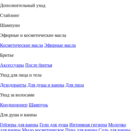
Дополнительный уход
Стайлинг
Шампуни
Эфирные и косметические масла
Косметические масла
Эфирные масла
Бритье
Аксессуары
После бритья
Уход для лица и тела
Дезодоранты
Для душа и ванны
Для лица
Уход за волосами
Кондиционер
Шампунь
Для душа и ванны
Гейзеры для ванны
Гели для душа
Интимная гигиена
Молочко
для ванны
Мыло косметическое
Пена для ванны
Соль для ванны