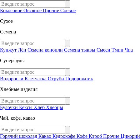
Кокосовое
Овсяное
Прочие
Соевое
Сухое
Семена
Кунжут
Лён
Семена конопли
Семена тыквы
Смеси
Тмин
Чиа
Суперфуды
Водоросли
Клетчатка
Отруби
Подорожник
Хлебные изделия
Булочки
Кексы
Хлеб
Хлебцы
Чай, кофе, какао
Горячий шоколад
Какао
Кедрокофе
Кофе
Кэроб
Прочие
Цикорий