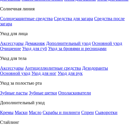
Солнечная линия
Солнцезащитные средства
Средства для загара
Средства после
загара
Уход для лица
Аксессуары
Демакияж
Дополнительный уход
Основной уход
Очищение
Уход для губ
Уход за бровями и ресницами
Уход для тела
Аксессуары
Антицеллюлитные средства
Дезодоранты
Основной уход
Уход для ног
Уход для рук
Уход за полостью рта
Зубные пасты
Зубные щетки
Ополаскиватели
Дополнительный уход
Кремы
Маски
Масло
Скрабы и пилинги
Спреи
Сыворотки
Стайлинг