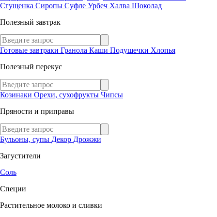
Сгущенка
Сиропы
Суфле
Урбеч
Халва
Шоколад
Полезный завтрак
Готовые завтраки
Гранола
Каши
Подушечки
Хлопья
Полезный перекус
Козинаки
Орехи, сухофрукты
Чипсы
Пряности и приправы
Бульоны, супы
Декор
Дрожжи
Загустители
Соль
Специи
Растительное молоко и сливки