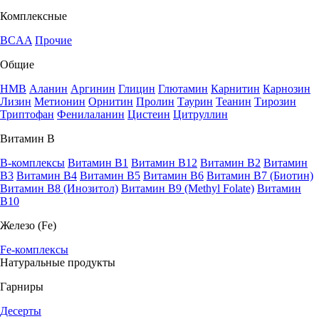
Комплексные
BCAA
Прочие
Общие
HMB
Аланин
Аргинин
Глицин
Глютамин
Карнитин
Карнозин
Лизин
Метионин
Орнитин
Пролин
Таурин
Теанин
Тирозин
Триптофан
Фенилаланин
Цистеин
Цитруллин
Витамин В
B-комплексы
Витамин B1
Витамин B12
Витамин B2
Витамин
B3
Витамин B4
Витамин B5
Витамин B6
Витамин B7 (Биотин)
Витамин B8 (Инозитол)
Витамин B9 (Methyl Folate)
Витамин
В10
Железо (Fe)
Fe-комплексы
Натуральные продукты
Гарниры
Десерты