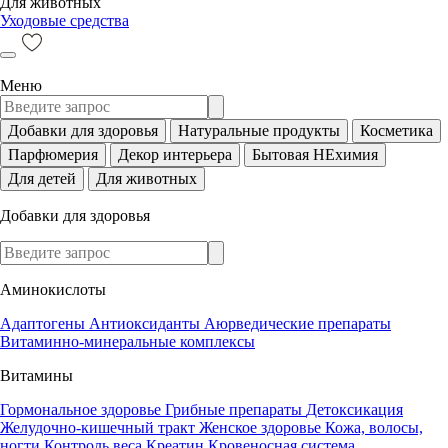
Для животных
Уходовые средства
Меню
Добавки для здоровья
Натуральные продукты
Косметика
Парфюмерия
Декор интерьера
Бытовая НЕхимия
Для детей
Для животных
Добавки для здоровья
Аминокислоты
Адаптогены
Антиоксиданты
Аюрведические препараты
Витаминно-минеральные комплексы
Витамины
Гормональное здоровье
Грибные препараты
Детоксикация
Желудочно-кишечный тракт
Женское здоровье
Кожа, волосы,
ногти
Контроль веса
Креатин
Кровеносная система