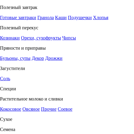
Полезный завтрак
Готовые завтраки
Гранола
Каши
Подушечки
Хлопья
Полезный перекус
Козинаки
Орехи, сухофрукты
Чипсы
Пряности и приправы
Бульоны, супы
Декор
Дрожжи
Загустители
Соль
Специи
Растительное молоко и сливки
Кокосовое
Овсяное
Прочие
Соевое
Сухое
Семена