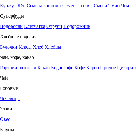
Кунжут
Лён
Семена конопли
Семена тыквы
Смеси
Тмин
Чиа
Суперфуды
Водоросли
Клетчатка
Отруби
Подорожник
Хлебные изделия
Булочки
Кексы
Хлеб
Хлебцы
Чай, кофе, какао
Горячий шоколад
Какао
Кедрокофе
Кофе
Кэроб
Прочие
Цикорий
Чай
Бобовые
Чечевица
Злаки
Овес
Крупы