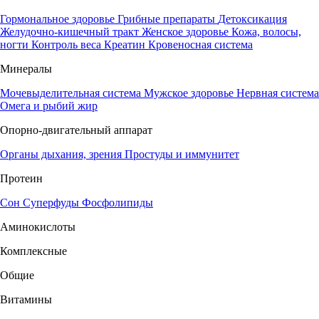
Гормональное здоровье
Грибные препараты
Детоксикация
Желудочно-кишечный тракт
Женское здоровье
Кожа, волосы,
ногти
Контроль веса
Креатин
Кровеносная система
Минералы
Мочевыделительная система
Мужское здоровье
Нервная система
Омега и рыбий жир
Опорно-двигательный аппарат
Органы дыхания, зрения
Простуды и иммунитет
Протеин
Сон
Суперфуды
Фосфолипиды
Аминокислоты
Комплексные
Общие
Витамины