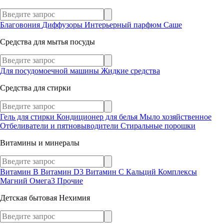
Благовония
Диффузоры
Интерьерный парфюм
Саше
Средства для мытья посуды
Для посудомоечной машины
Жидкие средства
Средства для стирки
Гель для стирки
Кондиционер для белья
Мыло хозяйственное
Отбеливатели и пятновыводители
Стиральные порошки
Витамины и минералы
Витамин В
Витамин D3
Витамин С
Кальций
Комплексы
Магний
Омега3
Прочие
Детская бытовая Нехимия