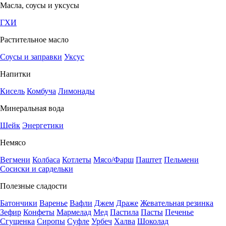
Масла, соусы и уксусы
ГХИ
Растительное масло
Соусы и заправки
Уксус
Напитки
Кисель
Комбуча
Лимонады
Минеральная вода
Шейк
Энергетики
Немясо
Вегмени
Колбаса
Котлеты
Мясо/Фарш
Паштет
Пельмени
Сосиски и сардельки
Полезные сладости
Батончики
Варенье
Вафли
Джем
Драже
Жевательная резинка
Зефир
Конфеты
Мармелад
Мед
Пастила
Пасты
Печенье
Сгущенка
Сиропы
Суфле
Урбеч
Халва
Шоколад