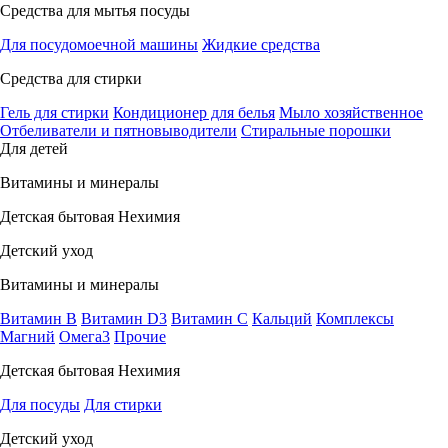
Средства для мытья посуды
Для посудомоечной машины
Жидкие средства
Средства для стирки
Гель для стирки
Кондиционер для белья
Мыло хозяйственное
Отбеливатели и пятновыводители
Стиральные порошки
Для детей
Витамины и минералы
Детская бытовая Нехимия
Детский уход
Витамины и минералы
Витамин В
Витамин D3
Витамин С
Кальций
Комплексы
Магний
Омега3
Прочие
Детская бытовая Нехимия
Для посуды
Для стирки
Детский уход