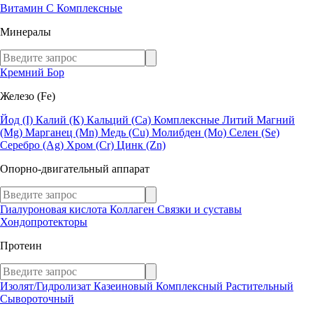
Витамин C
Комплексные
Минералы
Кремний
Бор
Железо (Fe)
Йод (I)
Калий (К)
Кальций (Са)
Комплексные
Литий
Магний
(Mg)
Марганец (Mn)
Медь (Сu)
Молибден (Мо)
Селен (Se)
Серебро (Ag)
Хром (Cr)
Цинк (Zn)
Опорно-двигательный аппарат
Гиалуроновая кислота
Коллаген
Связки и суставы
Хондопротекторы
Протеин
Изолят/Гидролизат
Казеиновый
Комплексный
Растительный
Сывороточный