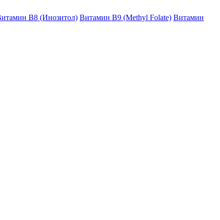
итамин B8 (Инозитол)
Витамин B9 (Methyl Folate)
Витамин