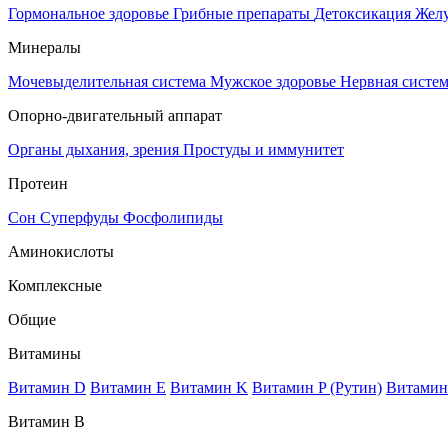
Гормональное здоровье
Грибные препараты
Детоксикация
Жел
Минералы
Мочевыделительная система
Мужское здоровье
Нервная систе
Опорно-двигательный аппарат
Органы дыхания, зрения
Простуды и иммунитет
Протеин
Сон
Суперфуды
Фосфолипиды
Аминокислоты
Комплексные
Общие
Витамины
Витамин D
Витамин E
Витамин K
Витамин P (Рутин)
Витамин
Витамин В