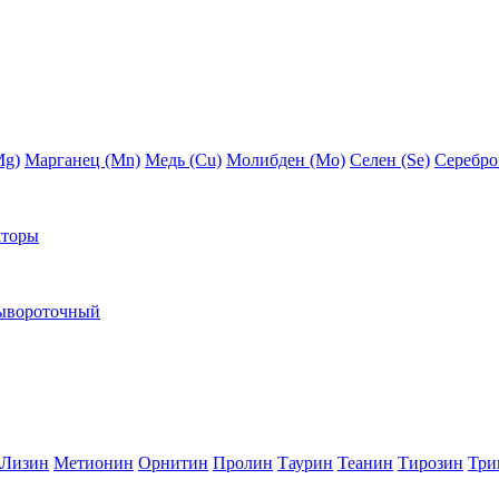
Mg)
Марганец (Mn)
Медь (Сu)
Молибден (Мо)
Селен (Se)
Серебро
кторы
ывороточный
Лизин
Метионин
Орнитин
Пролин
Таурин
Теанин
Тирозин
Три