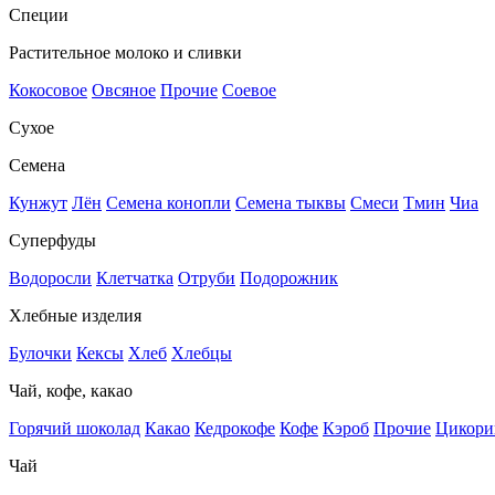
Специи
Растительное молоко и сливки
Кокосовое
Овсяное
Прочие
Соевое
Сухое
Семена
Кунжут
Лён
Семена конопли
Семена тыквы
Смеси
Тмин
Чиа
Суперфуды
Водоросли
Клетчатка
Отруби
Подорожник
Хлебные изделия
Булочки
Кексы
Хлеб
Хлебцы
Чай, кофе, какао
Горячий шоколад
Какао
Кедрокофе
Кофе
Кэроб
Прочие
Цикори
Чай