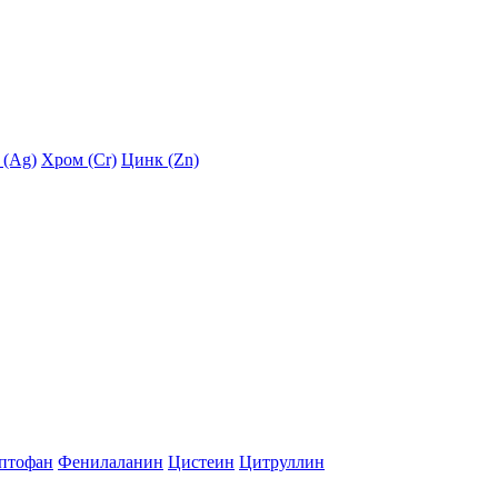
 (Ag)
Хром (Cr)
Цинк (Zn)
птофан
Фенилаланин
Цистеин
Цитруллин