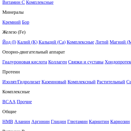
Витамин C
Комплексные
Минералы
Кремний
Бор
Железо (Fe)
Йод (I)
Калий (К)
Кальций (Са)
Комплексные
Литий
Магний (
Опорно-двигательный аппарат
Гиалуроновая кислота
Коллаген
Связки и суставы
Хондопроте
Протеин
Изолят/Гидролизат
Казеиновый
Комплексный
Растительный
С
Комплексные
BCAA
Прочие
Общие
HMB
Аланин
Аргинин
Глицин
Глютамин
Карнитин
Карнозин