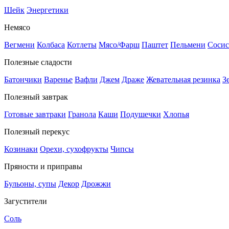
Шейк
Энергетики
Немясо
Вегмени
Колбаса
Котлеты
Мясо/Фарш
Паштет
Пельмени
Сосис
Полезные сладости
Батончики
Варенье
Вафли
Джем
Драже
Жевательная резинка
З
Полезный завтрак
Готовые завтраки
Гранола
Каши
Подушечки
Хлопья
Полезный перекус
Козинаки
Орехи, сухофрукты
Чипсы
Пряности и приправы
Бульоны, супы
Декор
Дрожжи
Загустители
Соль