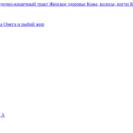
удочно-кишечный тракт
Женское здоровье
Кожа, волосы, ногти
К
ма
Омега и рыбий жир
 А