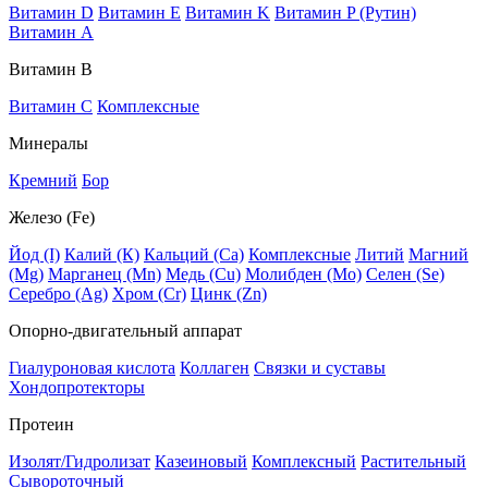
Витамин D
Витамин E
Витамин K
Витамин P (Рутин)
Витамин А
Витамин В
Витамин C
Комплексные
Минералы
Кремний
Бор
Железо (Fe)
Йод (I)
Калий (К)
Кальций (Са)
Комплексные
Литий
Магний
(Mg)
Марганец (Mn)
Медь (Сu)
Молибден (Мо)
Селен (Se)
Серебро (Ag)
Хром (Cr)
Цинк (Zn)
Опорно-двигательный аппарат
Гиалуроновая кислота
Коллаген
Связки и суставы
Хондопротекторы
Протеин
Изолят/Гидролизат
Казеиновый
Комплексный
Растительный
Сывороточный