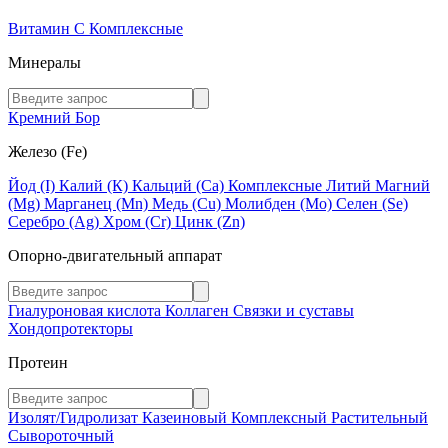
Витамин C
Комплексные
Минералы
Кремний
Бор
Железо (Fe)
Йод (I)
Калий (К)
Кальций (Са)
Комплексные
Литий
Магний
(Mg)
Марганец (Mn)
Медь (Сu)
Молибден (Мо)
Селен (Se)
Серебро (Ag)
Хром (Cr)
Цинк (Zn)
Опорно-двигательный аппарат
Гиалуроновая кислота
Коллаген
Связки и суставы
Хондопротекторы
Протеин
Изолят/Гидролизат
Казеиновый
Комплексный
Растительный
Сывороточный