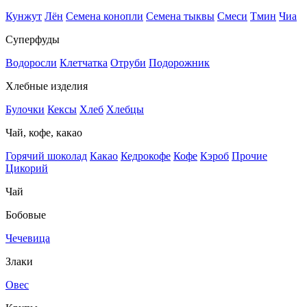
Кунжут
Лён
Семена конопли
Семена тыквы
Смеси
Тмин
Чиа
Суперфуды
Водоросли
Клетчатка
Отруби
Подорожник
Хлебные изделия
Булочки
Кексы
Хлеб
Хлебцы
Чай, кофе, какао
Горячий шоколад
Какао
Кедрокофе
Кофе
Кэроб
Прочие
Цикорий
Чай
Бобовые
Чечевица
Злаки
Овес