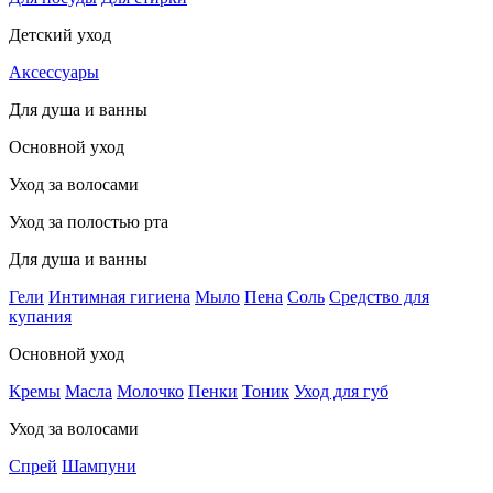
Детский уход
Аксессуары
Для душа и ванны
Основной уход
Уход за волосами
Уход за полостью рта
Для душа и ванны
Гели
Интимная гигиена
Мыло
Пена
Соль
Средство для
купания
Основной уход
Кремы
Масла
Молочко
Пенки
Тоник
Уход для губ
Уход за волосами
Спрей
Шампуни