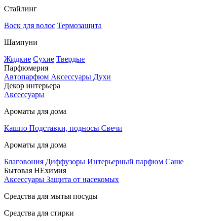
Стайлинг
Воск для волос
Термозащита
Шампуни
Жидкие
Сухие
Твердые
Парфюмерия
Автопарфюм
Аксессуары
Духи
Декор интерьера
Аксессуары
Ароматы для дома
Кашпо
Подставки, подносы
Свечи
Ароматы для дома
Благовония
Диффузоры
Интерьерный парфюм
Саше
Бытовая НЕхимия
Аксессуары
Защита от насекомых
Средства для мытья посуды
Средства для стирки