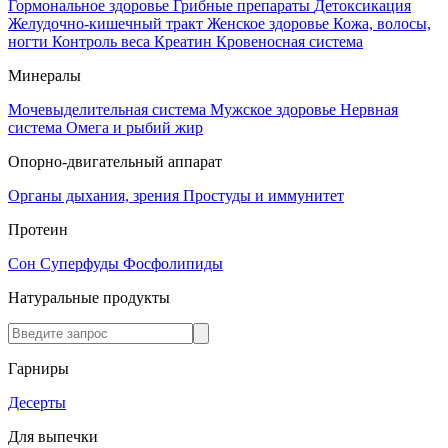
Гормональное здоровье
Грибные препараты
Детоксикация
Желудочно-кишечный тракт
Женское здоровье
Кожа, волосы,
ногти
Контроль веса
Креатин
Кровеносная система
Минералы
Мочевыделительная система
Мужское здоровье
Нервная
система
Омега и рыбий жир
Опорно-двигательный аппарат
Органы дыхания, зрения
Простуды и иммунитет
Протеин
Сон
Суперфуды
Фосфолипиды
Натуральные продукты
Гарниры
Десерты
Для выпечки