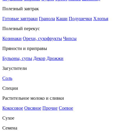
Полезный завтрак
Готовые завтраки
Гранола
Каши
Подушечки
Хлопья
Полезный перекус
Козинаки
Орехи, сухофрукты
Чипсы
Пряности и приправы
Бульоны, супы
Декор
Дрожжи
Загустители
Соль
Специи
Растительное молоко и сливки
Кокосовое
Овсяное
Прочие
Соевое
Сухое
Семена