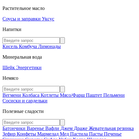
Растительное масло
Соусы и заправки
Уксус
Напитки
Кисель
Комбуча
Лимонады
Минеральная вода
Шейк
Энергетики
Немясо
Вегмени
Колбаса
Котлеты
Мясо/Фарш
Паштет
Пельмени
Сосиски и сардельки
Полезные сладости
Батончики
Варенье
Вафли
Джем
Драже
Жевательная резинка
Зефир
Конфеты
Мармелад
Мед
Пастила
Пасты
Печенье