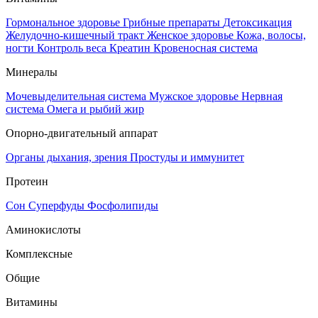
Гормональное здоровье
Грибные препараты
Детоксикация
Желудочно-кишечный тракт
Женское здоровье
Кожа, волосы,
ногти
Контроль веса
Креатин
Кровеносная система
Минералы
Мочевыделительная система
Мужское здоровье
Нервная
система
Омега и рыбий жир
Опорно-двигательный аппарат
Органы дыхания, зрения
Простуды и иммунитет
Протеин
Сон
Суперфуды
Фосфолипиды
Аминокислоты
Комплексные
Общие
Витамины