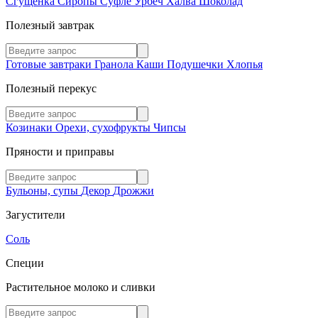
Сгущенка
Сиропы
Суфле
Урбеч
Халва
Шоколад
Полезный завтрак
Готовые завтраки
Гранола
Каши
Подушечки
Хлопья
Полезный перекус
Козинаки
Орехи, сухофрукты
Чипсы
Пряности и приправы
Бульоны, супы
Декор
Дрожжи
Загустители
Соль
Специи
Растительное молоко и сливки