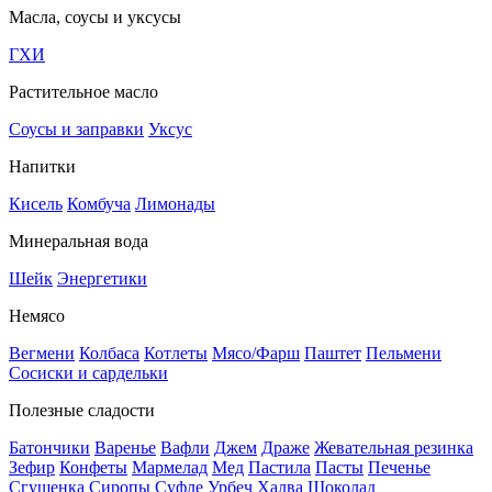
Масла, соусы и уксусы
ГХИ
Растительное масло
Соусы и заправки
Уксус
Напитки
Кисель
Комбуча
Лимонады
Минеральная вода
Шейк
Энергетики
Немясо
Вегмени
Колбаса
Котлеты
Мясо/Фарш
Паштет
Пельмени
Сосиски и сардельки
Полезные сладости
Батончики
Варенье
Вафли
Джем
Драже
Жевательная резинка
Зефир
Конфеты
Мармелад
Мед
Пастила
Пасты
Печенье
Сгущенка
Сиропы
Суфле
Урбеч
Халва
Шоколад