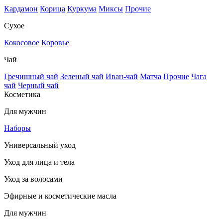
Кардамон
Корица
Куркума
Миксы
Прочие
Сухое
Кокосовое
Коровье
Чай
Гречишный чай
Зеленый чай
Иван-чай
Матча
Прочие
Чага
чай
Черный чай
Косметика
Для мужчин
Наборы
Универсальный уход
Уход для лица и тела
Уход за волосами
Эфирные и косметические масла
Для мужчин