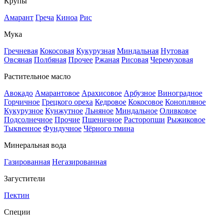
Крупы
Амарант
Греча
Киноа
Рис
Мука
Гречневая
Кокосовая
Кукурузная
Миндальная
Нутовая
Овсяная
Полбяная
Прочее
Ржаная
Рисовая
Черемуховая
Растительное масло
Авокадо
Амарантовое
Арахисовое
Арбузное
Виноградное
Горчичное
Грецкого ореха
Кедровое
Кокосовое
Конопляное
Кукурузное
Кунжутное
Льняное
Миндальное
Оливковое
Подсолнечное
Прочие
Пшеничное
Расторопши
Рыжиковое
Тыквенное
Фундучное
Чёрного тмина
Минеральная вода
Газированная
Негазированная
Загустители
Пектин
Специи