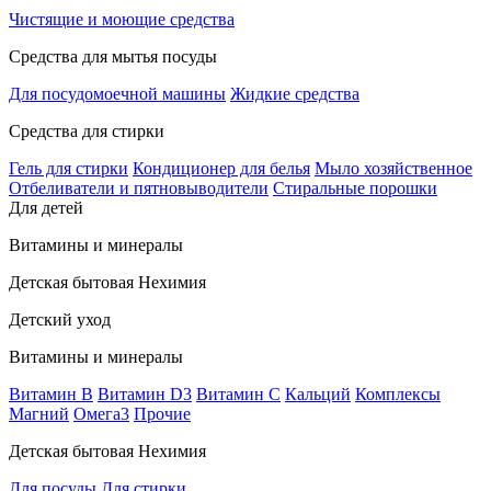
Чистящие и моющие средства
Средства для мытья посуды
Для посудомоечной машины
Жидкие средства
Средства для стирки
Гель для стирки
Кондиционер для белья
Мыло хозяйственное
Отбеливатели и пятновыводители
Стиральные порошки
Для детей
Витамины и минералы
Детская бытовая Нехимия
Детский уход
Витамины и минералы
Витамин В
Витамин D3
Витамин С
Кальций
Комплексы
Магний
Омега3
Прочие
Детская бытовая Нехимия
Для посуды
Для стирки