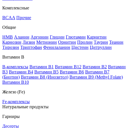
Комплексные
BCAA
Прочие
Общие
HMB
Аланин
Аргинин
Глицин
Глютамин
Карнитин
Карнозин
Лизин
Метионин
Орнитин
Пролин
Таурин
Теанин
Тирозин
Триптофан
Фенилаланин
Цистеин
Цитруллин
Витамин В
B-комплексы
Витамин B1
Витамин B12
Витамин B2
Витамин
B3
Витамин B4
Витамин B5
Витамин B6
Витамин B7
(Биотин)
Витамин B8 (Инозитол)
Витамин B9 (Methyl Folate)
Витамин В10
Железо (Fe)
Fe-комплексы
Натуральные продукты
Гарниры
Десерты