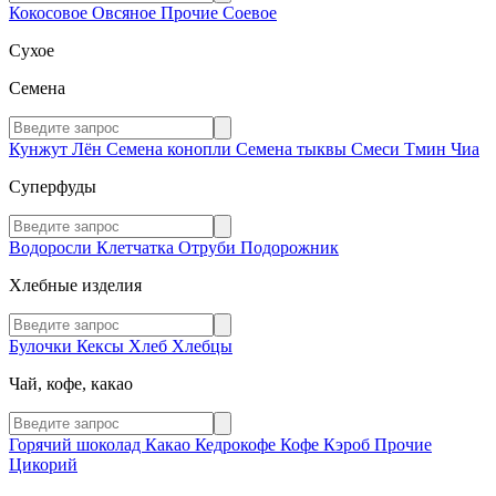
Кокосовое
Овсяное
Прочие
Соевое
Сухое
Семена
Кунжут
Лён
Семена конопли
Семена тыквы
Смеси
Тмин
Чиа
Суперфуды
Водоросли
Клетчатка
Отруби
Подорожник
Хлебные изделия
Булочки
Кексы
Хлеб
Хлебцы
Чай, кофе, какао
Горячий шоколад
Какао
Кедрокофе
Кофе
Кэроб
Прочие
Цикорий