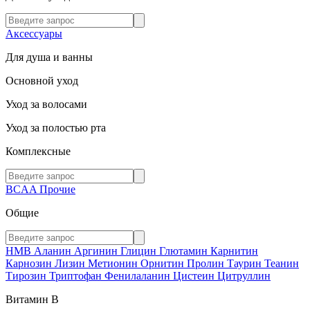
Аксессуары
Для душа и ванны
Основной уход
Уход за волосами
Уход за полостью рта
Комплексные
BCAA
Прочие
Общие
HMB
Аланин
Аргинин
Глицин
Глютамин
Карнитин
Карнозин
Лизин
Метионин
Орнитин
Пролин
Таурин
Теанин
Тирозин
Триптофан
Фенилаланин
Цистеин
Цитруллин
Витамин В