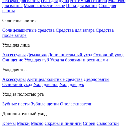
Гейзеры для ванны
Гели для душа
Интимная гигиена
Молочко
для ванны
Мыло косметическое
Пена для ванны
Соль для
ванны
Солнечная линия
Солнцезащитные средства
Средства для загара
Средства
после загара
Уход для лица
Аксессуары
Демакияж
Дополнительный уход
Основной уход
Очищение
Уход для губ
Уход за бровями и ресницами
Уход для тела
Аксессуары
Антицеллюлитные средства
Дезодоранты
Основной уход
Уход для ног
Уход для рук
Уход за полостью рта
Зубные пасты
Зубные щетки
Ополаскиватели
Дополнительный уход
Кремы
Маски
Масло
Скрабы и пилинги
Спреи
Сыворотки