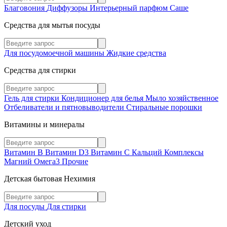
Благовония
Диффузоры
Интерьерный парфюм
Саше
Средства для мытья посуды
Для посудомоечной машины
Жидкие средства
Средства для стирки
Гель для стирки
Кондиционер для белья
Мыло хозяйственное
Отбеливатели и пятновыводители
Стиральные порошки
Витамины и минералы
Витамин В
Витамин D3
Витамин С
Кальций
Комплексы
Магний
Омега3
Прочие
Детская бытовая Нехимия
Для посуды
Для стирки
Детский уход