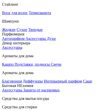
Стайлинг
Воск для волос
Термозащита
Шампуни
Жидкие
Сухие
Твердые
Парфюмерия
Автопарфюм
Аксессуары
Духи
Декор интерьера
Аксессуары
Ароматы для дома
Кашпо
Подставки, подносы
Свечи
Ароматы для дома
Благовония
Диффузоры
Интерьерный парфюм
Саше
Бытовая НЕхимия
Аксессуары
Защита от насекомых
Средства для мытья посуды
Средства для стирки