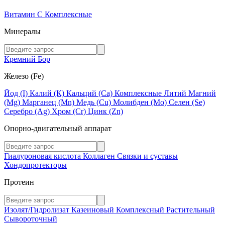
Витамин C
Комплексные
Минералы
Кремний
Бор
Железо (Fe)
Йод (I)
Калий (К)
Кальций (Са)
Комплексные
Литий
Магний
(Mg)
Марганец (Mn)
Медь (Сu)
Молибден (Мо)
Селен (Se)
Серебро (Ag)
Хром (Cr)
Цинк (Zn)
Опорно-двигательный аппарат
Гиалуроновая кислота
Коллаген
Связки и суставы
Хондопротекторы
Протеин
Изолят/Гидролизат
Казеиновый
Комплексный
Растительный
Сывороточный