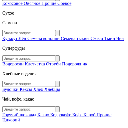
Кокосовое
Овсяное
Прочие
Соевое
Сухое
Семена
Кунжут
Лён
Семена конопли
Семена тыквы
Смеси
Тмин
Чиа
Суперфуды
Водоросли
Клетчатка
Отруби
Подорожник
Хлебные изделия
Булочки
Кексы
Хлеб
Хлебцы
Чай, кофе, какао
Горячий шоколад
Какао
Кедрокофе
Кофе
Кэроб
Прочие
Цикорий