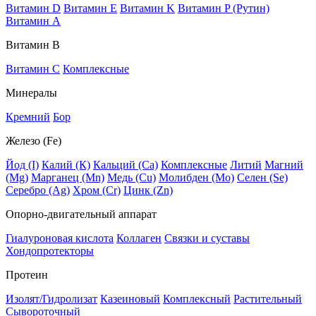
Витамин D
Витамин E
Витамин K
Витамин P (Рутин)
Витамин А
Витамин В
Витамин C
Комплексные
Минералы
Кремний
Бор
Железо (Fe)
Йод (I)
Калий (К)
Кальций (Са)
Комплексные
Литий
Магний
(Mg)
Марганец (Mn)
Медь (Сu)
Молибден (Мо)
Селен (Se)
Серебро (Ag)
Хром (Cr)
Цинк (Zn)
Опорно-двигательный аппарат
Гиалуроновая кислота
Коллаген
Связки и суставы
Хондопротекторы
Протеин
Изолят/Гидролизат
Казеиновый
Комплексный
Растительный
Сывороточный