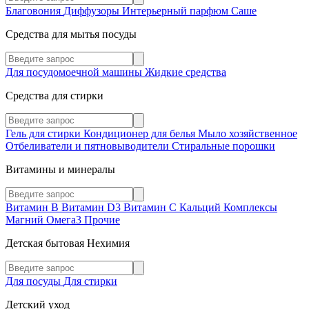
Благовония
Диффузоры
Интерьерный парфюм
Саше
Средства для мытья посуды
Для посудомоечной машины
Жидкие средства
Средства для стирки
Гель для стирки
Кондиционер для белья
Мыло хозяйственное
Отбеливатели и пятновыводители
Стиральные порошки
Витамины и минералы
Витамин В
Витамин D3
Витамин С
Кальций
Комплексы
Магний
Омега3
Прочие
Детская бытовая Нехимия
Для посуды
Для стирки
Детский уход