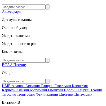
Аксессуары
Для душа и ванны
Основной уход
Уход за волосами
Уход за полостью рта
Комплексные
BCAA
Прочие
Общие
HMB
Аланин
Аргинин
Глицин
Глютамин
Карнитин
Карнозин
Лизин
Метионин
Орнитин
Пролин
Таурин
Теанин
Тирозин
Триптофан
Фенилаланин
Цистеин
Цитруллин
Витамин В