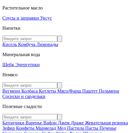
Растительное масло
Соусы и заправки
Уксус
Напитки
Кисель
Комбуча
Лимонады
Минеральная вода
Шейк
Энергетики
Немясо
Вегмени
Колбаса
Котлеты
Мясо/Фарш
Паштет
Пельмени
Сосиски и сардельки
Полезные сладости
Батончики
Варенье
Вафли
Джем
Драже
Жевательная резинка
Зефир
Конфеты
Мармелад
Мед
Пастила
Пасты
Печенье