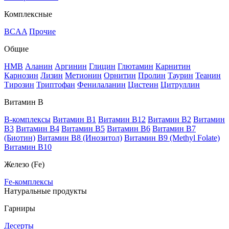
Комплексные
BCAA
Прочие
Общие
HMB
Аланин
Аргинин
Глицин
Глютамин
Карнитин
Карнозин
Лизин
Метионин
Орнитин
Пролин
Таурин
Теанин
Тирозин
Триптофан
Фенилаланин
Цистеин
Цитруллин
Витамин В
B-комплексы
Витамин B1
Витамин B12
Витамин B2
Витамин
B3
Витамин B4
Витамин B5
Витамин B6
Витамин B7
(Биотин)
Витамин B8 (Инозитол)
Витамин B9 (Methyl Folate)
Витамин В10
Железо (Fe)
Fe-комплексы
Натуральные продукты
Гарниры
Десерты