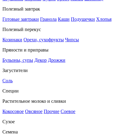
Полезный завтрак
Готовые завтраки
Гранола
Каши
Подушечки
Хлопья
Полезный перекус
Козинаки
Орехи, сухофрукты
Чипсы
Пряности и приправы
Бульоны, супы
Декор
Дрожжи
Загустители
Соль
Специи
Растительное молоко и сливки
Кокосовое
Овсяное
Прочие
Соевое
Сухое
Семена