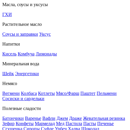
Масла, соусы и уксусы
ГХИ
Растительное масло
Соусы и заправки
Уксус
Напитки
Кисель
Комбуча
Лимонады
Минеральная вода
Шейк
Энергетики
Немясо
Вегмени
Колбаса
Котлеты
Мясо/Фарш
Паштет
Пельмени
Сосиски и сардельки
Полезные сладости
Батончики
Варенье
Вафли
Джем
Драже
Жевательная резинка
Зефир
Конфеты
Мармелад
Мед
Пастила
Пасты
Печенье
Сгущенка
Сиропы
Суфле
Урбеч
Халва
Шоколад