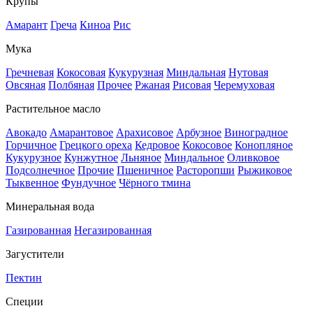
Крупы
Амарант
Греча
Киноа
Рис
Мука
Гречневая
Кокосовая
Кукурузная
Миндальная
Нутовая
Овсяная
Полбяная
Прочее
Ржаная
Рисовая
Черемуховая
Растительное масло
Авокадо
Амарантовое
Арахисовое
Арбузное
Виноградное
Горчичное
Грецкого ореха
Кедровое
Кокосовое
Конопляное
Кукурузное
Кунжутное
Льняное
Миндальное
Оливковое
Подсолнечное
Прочие
Пшеничное
Расторопши
Рыжиковое
Тыквенное
Фундучное
Чёрного тмина
Минеральная вода
Газированная
Негазированная
Загустители
Пектин
Специи