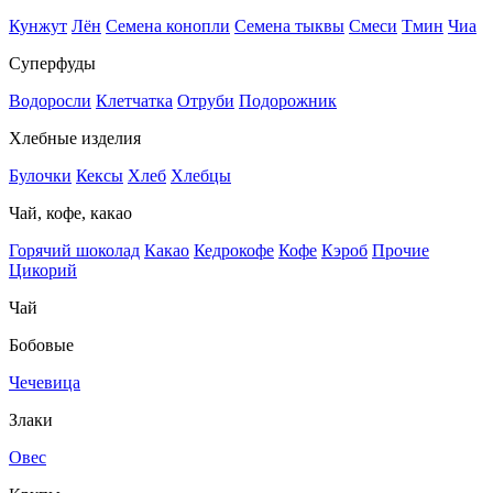
Кунжут
Лён
Семена конопли
Семена тыквы
Смеси
Тмин
Чиа
Суперфуды
Водоросли
Клетчатка
Отруби
Подорожник
Хлебные изделия
Булочки
Кексы
Хлеб
Хлебцы
Чай, кофе, какао
Горячий шоколад
Какао
Кедрокофе
Кофе
Кэроб
Прочие
Цикорий
Чай
Бобовые
Чечевица
Злаки
Овес