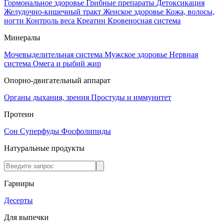
Гормональное здоровье
Грибные препараты
Детоксикация
Желудочно-кишечный тракт
Женское здоровье
Кожа, волосы,
ногти
Контроль веса
Креатин
Кровеносная система
Минералы
Мочевыделительная система
Мужское здоровье
Нервная
система
Омега и рыбий жир
Опорно-двигательный аппарат
Органы дыхания, зрения
Простуды и иммунитет
Протеин
Сон
Суперфуды
Фосфолипиды
Натуральные продукты
Гарниры
Десерты
Для выпечки