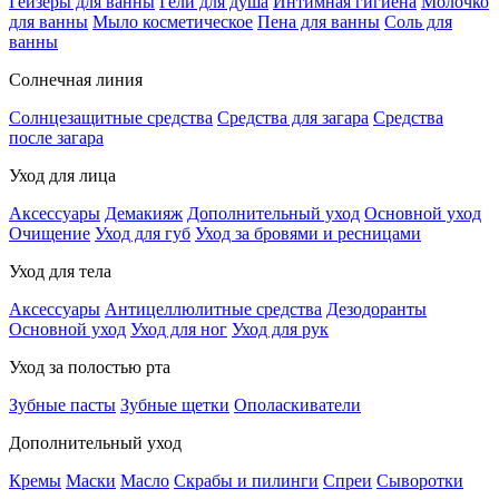
Гейзеры для ванны
Гели для душа
Интимная гигиена
Молочко
для ванны
Мыло косметическое
Пена для ванны
Соль для
ванны
Солнечная линия
Солнцезащитные средства
Средства для загара
Средства
после загара
Уход для лица
Аксессуары
Демакияж
Дополнительный уход
Основной уход
Очищение
Уход для губ
Уход за бровями и ресницами
Уход для тела
Аксессуары
Антицеллюлитные средства
Дезодоранты
Основной уход
Уход для ног
Уход для рук
Уход за полостью рта
Зубные пасты
Зубные щетки
Ополаскиватели
Дополнительный уход
Кремы
Маски
Масло
Скрабы и пилинги
Спреи
Сыворотки