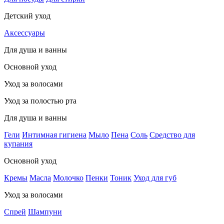
Детский уход
Аксессуары
Для душа и ванны
Основной уход
Уход за волосами
Уход за полостью рта
Для душа и ванны
Гели
Интимная гигиена
Мыло
Пена
Соль
Средство для
купания
Основной уход
Кремы
Масла
Молочко
Пенки
Тоник
Уход для губ
Уход за волосами
Спрей
Шампуни