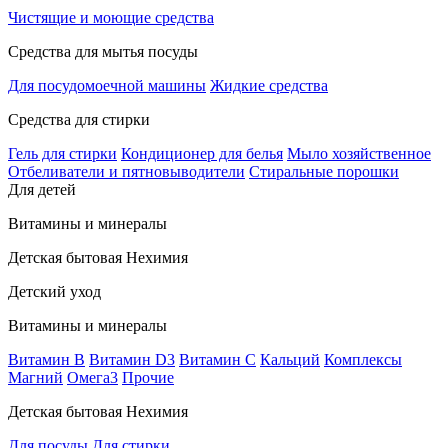
Чистящие и моющие средства
Средства для мытья посуды
Для посудомоечной машины
Жидкие средства
Средства для стирки
Гель для стирки
Кондиционер для белья
Мыло хозяйственное
Отбеливатели и пятновыводители
Стиральные порошки
Для детей
Витамины и минералы
Детская бытовая Нехимия
Детский уход
Витамины и минералы
Витамин В
Витамин D3
Витамин С
Кальций
Комплексы
Магний
Омега3
Прочие
Детская бытовая Нехимия
Для посуды
Для стирки