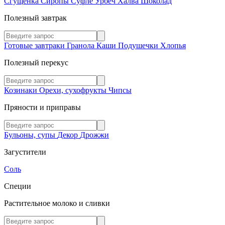
Сгущенка
Сиропы
Суфле
Урбеч
Халва
Шоколад
Полезный завтрак
Готовые завтраки
Гранола
Каши
Подушечки
Хлопья
Полезный перекус
Козинаки
Орехи, сухофрукты
Чипсы
Пряности и приправы
Бульоны, супы
Декор
Дрожжи
Загустители
Соль
Специи
Растительное молоко и сливки