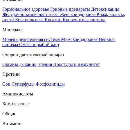
Гормональное здоровье
Грибные препараты
Детоксикация
Желудочно-кишечный тракт
Женское здоровье
Кожа, волосы,
ногти
Контроль веса
Креатин
Кровеносная система
Минералы
Мочевыделительная система
Мужское здоровье
Нервная
система
Омега и рыбий жир
Опорно-двигательный аппарат
Органы дыхания, зрения
Простуды и иммунитет
Протеин
Сон
Суперфуды
Фосфолипиды
Аминокислоты
Комплексные
Общие
Витамины