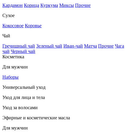
Кардамон
Корица
Куркума
Миксы
Прочие
Сухое
Кокосовое
Коровье
Чай
Гречишный чай
Зеленый чай
Иван-чай
Матча
Прочие
Чага
чай
Черный чай
Косметика
Для мужчин
Наборы
Универсальный уход
Уход для лица и тела
Уход за волосами
Эфирные и косметические масла
Для мужчин