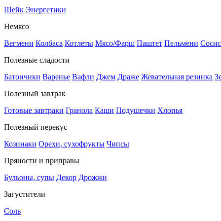
Шейк
Энергетики
Немясо
Вегмени
Колбаса
Котлеты
Мясо/Фарш
Паштет
Пельмени
Сосис
Полезные сладости
Батончики
Варенье
Вафли
Джем
Драже
Жевательная резинка
З
Полезный завтрак
Готовые завтраки
Гранола
Каши
Подушечки
Хлопья
Полезный перекус
Козинаки
Орехи, сухофрукты
Чипсы
Пряности и приправы
Бульоны, супы
Декор
Дрожжи
Загустители
Соль