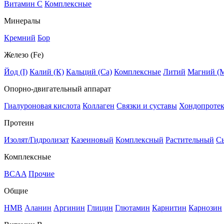
Витамин C
Комплексные
Минералы
Кремний
Бор
Железо (Fe)
Йод (I)
Калий (К)
Кальций (Са)
Комплексные
Литий
Магний (
Опорно-двигательный аппарат
Гиалуроновая кислота
Коллаген
Связки и суставы
Хондопроте
Протеин
Изолят/Гидролизат
Казеиновый
Комплексный
Растительный
С
Комплексные
BCAA
Прочие
Общие
HMB
Аланин
Аргинин
Глицин
Глютамин
Карнитин
Карнозин