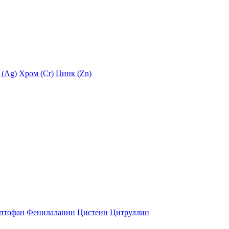
 (Ag)
Хром (Cr)
Цинк (Zn)
птофан
Фенилаланин
Цистеин
Цитруллин