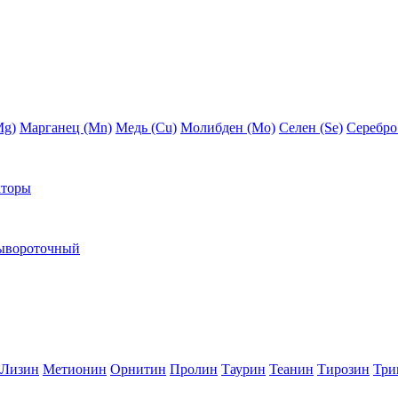
Mg)
Марганец (Mn)
Медь (Сu)
Молибден (Мо)
Селен (Se)
Серебро
кторы
ывороточный
Лизин
Метионин
Орнитин
Пролин
Таурин
Теанин
Тирозин
Три