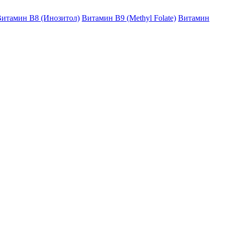
итамин B8 (Инозитол)
Витамин B9 (Methyl Folate)
Витамин