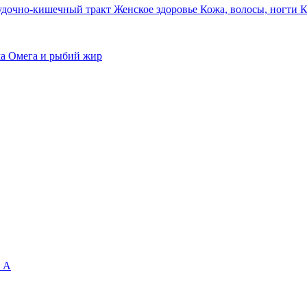
удочно-кишечный тракт
Женское здоровье
Кожа, волосы, ногти
К
ма
Омега и рыбий жир
 А