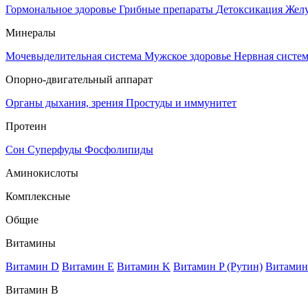
Гормональное здоровье
Грибные препараты
Детоксикация
Жел
Минералы
Мочевыделительная система
Мужское здоровье
Нервная систе
Опорно-двигательный аппарат
Органы дыхания, зрения
Простуды и иммунитет
Протеин
Сон
Суперфуды
Фосфолипиды
Аминокислоты
Комплексные
Общие
Витамины
Витамин D
Витамин E
Витамин K
Витамин P (Рутин)
Витамин
Витамин В