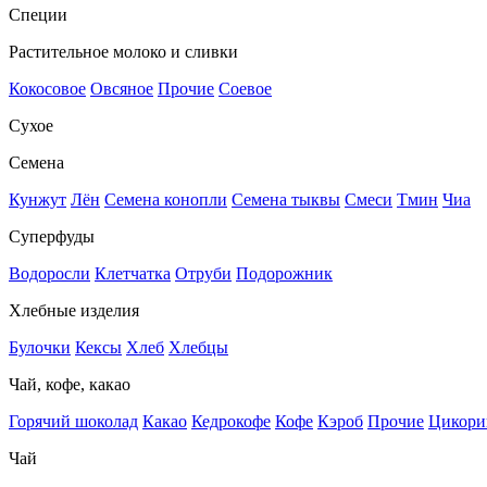
Специи
Растительное молоко и сливки
Кокосовое
Овсяное
Прочие
Соевое
Сухое
Семена
Кунжут
Лён
Семена конопли
Семена тыквы
Смеси
Тмин
Чиа
Суперфуды
Водоросли
Клетчатка
Отруби
Подорожник
Хлебные изделия
Булочки
Кексы
Хлеб
Хлебцы
Чай, кофе, какао
Горячий шоколад
Какао
Кедрокофе
Кофе
Кэроб
Прочие
Цикори
Чай