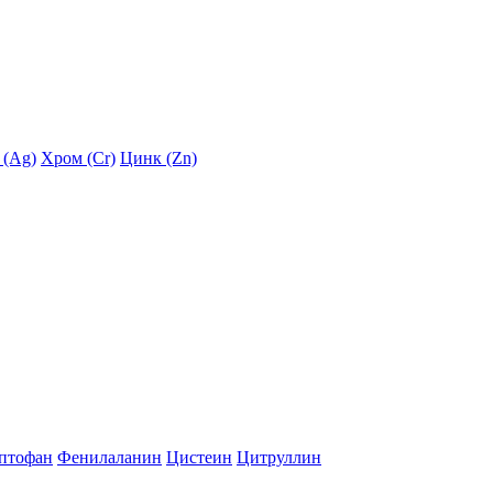
 (Ag)
Хром (Cr)
Цинк (Zn)
птофан
Фенилаланин
Цистеин
Цитруллин