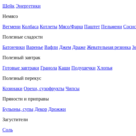
Шейк
Энергетики
Немясо
Вегмени
Колбаса
Котлеты
Мясо/Фарш
Паштет
Пельмени
Сосис
Полезные сладости
Батончики
Варенье
Вафли
Джем
Драже
Жевательная резинка
З
Полезный завтрак
Готовые завтраки
Гранола
Каши
Подушечки
Хлопья
Полезный перекус
Козинаки
Орехи, сухофрукты
Чипсы
Пряности и приправы
Бульоны, супы
Декор
Дрожжи
Загустители
Соль