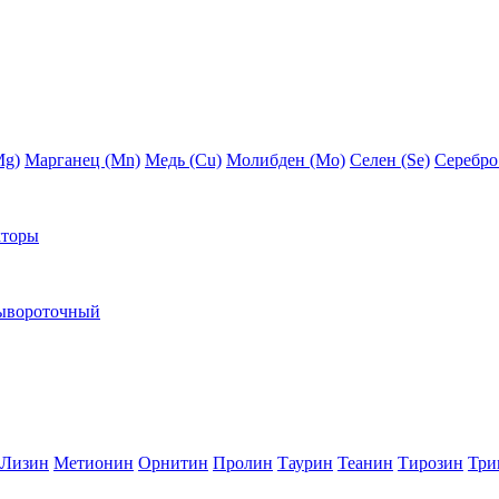
Mg)
Марганец (Mn)
Медь (Сu)
Молибден (Мо)
Селен (Se)
Серебро
кторы
ывороточный
Лизин
Метионин
Орнитин
Пролин
Таурин
Теанин
Тирозин
Три