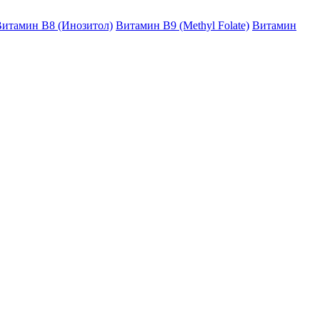
итамин B8 (Инозитол)
Витамин B9 (Methyl Folate)
Витамин