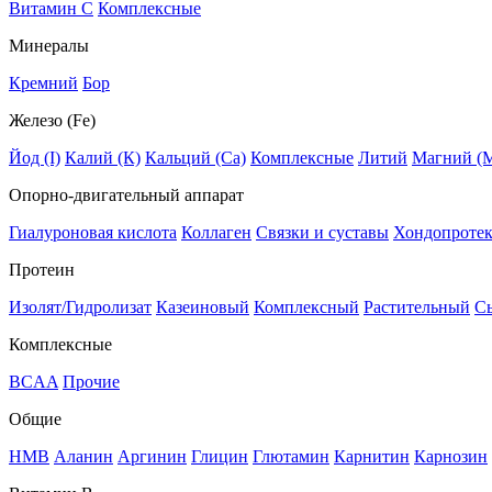
Витамин C
Комплексные
Минералы
Кремний
Бор
Железо (Fe)
Йод (I)
Калий (К)
Кальций (Са)
Комплексные
Литий
Магний (
Опорно-двигательный аппарат
Гиалуроновая кислота
Коллаген
Связки и суставы
Хондопроте
Протеин
Изолят/Гидролизат
Казеиновый
Комплексный
Растительный
С
Комплексные
BCAA
Прочие
Общие
HMB
Аланин
Аргинин
Глицин
Глютамин
Карнитин
Карнозин