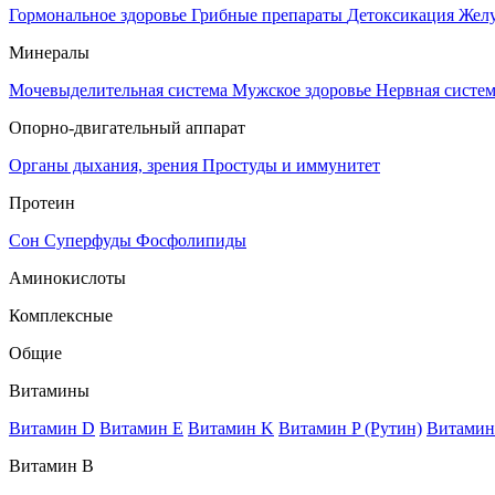
Гормональное здоровье
Грибные препараты
Детоксикация
Жел
Минералы
Мочевыделительная система
Мужское здоровье
Нервная систе
Опорно-двигательный аппарат
Органы дыхания, зрения
Простуды и иммунитет
Протеин
Сон
Суперфуды
Фосфолипиды
Аминокислоты
Комплексные
Общие
Витамины
Витамин D
Витамин E
Витамин K
Витамин P (Рутин)
Витамин
Витамин В