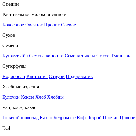
Специи
Растительное молоко и сливки
Кокосовое
Овсяное
Прочие
Соевое
Сухое
Семена
Кунжут
Лён
Семена конопли
Семена тыквы
Смеси
Тмин
Чиа
Суперфуды
Водоросли
Клетчатка
Отруби
Подорожник
Хлебные изделия
Булочки
Кексы
Хлеб
Хлебцы
Чай, кофе, какао
Горячий шоколад
Какао
Кедрокофе
Кофе
Кэроб
Прочие
Цикори
Чай