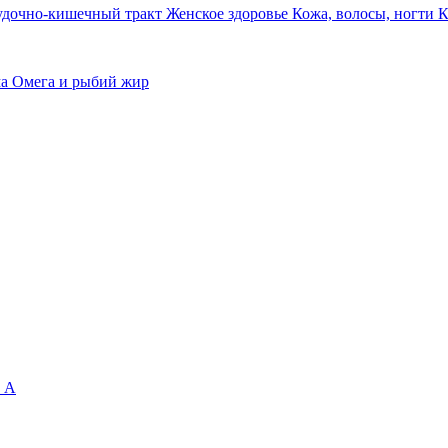
удочно-кишечный тракт
Женское здоровье
Кожа, волосы, ногти
К
ма
Омега и рыбий жир
 А