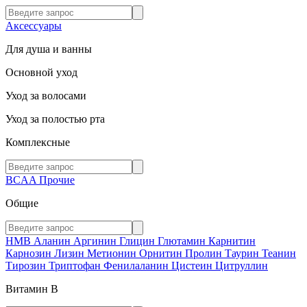
Аксессуары
Для душа и ванны
Основной уход
Уход за волосами
Уход за полостью рта
Комплексные
BCAA
Прочие
Общие
HMB
Аланин
Аргинин
Глицин
Глютамин
Карнитин
Карнозин
Лизин
Метионин
Орнитин
Пролин
Таурин
Теанин
Тирозин
Триптофан
Фенилаланин
Цистеин
Цитруллин
Витамин В