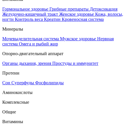
Гормональное здоровье
Грибные препараты
Детоксикация
Желудочно-кишечный тракт
Женское здоровье
Кожа, волосы,
ногти
Контроль веса
Креатин
Кровеносная система
Минералы
Мочевыделительная система
Мужское здоровье
Нервная
система
Омега и рыбий жир
Опорно-двигательный аппарат
Органы дыхания, зрения
Простуды и иммунитет
Протеин
Сон
Суперфуды
Фосфолипиды
Аминокислоты
Комплексные
Общие
Витамины