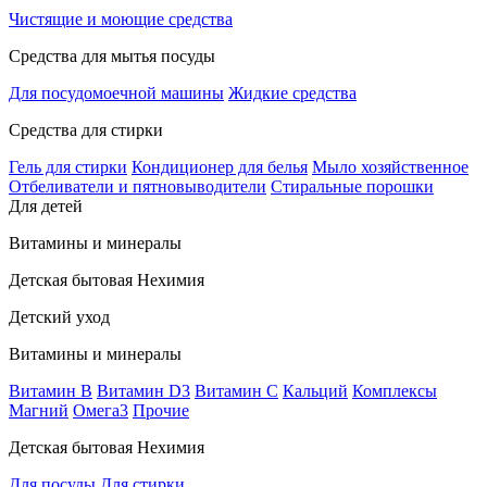
Чистящие и моющие средства
Средства для мытья посуды
Для посудомоечной машины
Жидкие средства
Средства для стирки
Гель для стирки
Кондиционер для белья
Мыло хозяйственное
Отбеливатели и пятновыводители
Стиральные порошки
Для детей
Витамины и минералы
Детская бытовая Нехимия
Детский уход
Витамины и минералы
Витамин В
Витамин D3
Витамин С
Кальций
Комплексы
Магний
Омега3
Прочие
Детская бытовая Нехимия
Для посуды
Для стирки