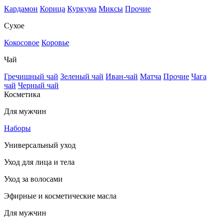
Кардамон
Корица
Куркума
Миксы
Прочие
Сухое
Кокосовое
Коровье
Чай
Гречишный чай
Зеленый чай
Иван-чай
Матча
Прочие
Чага
чай
Черный чай
Косметика
Для мужчин
Наборы
Универсальный уход
Уход для лица и тела
Уход за волосами
Эфирные и косметические масла
Для мужчин