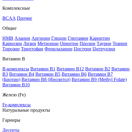
Комплексные
BCAA
Прочие
Общие
HMB
Аланин
Аргинин
Глицин
Глютамин
Карнитин
Карнозин
Лизин
Метионин
Орнитин
Пролин
Таурин
Теанин
Тирозин
Триптофан
Фенилаланин
Цистеин
Цитруллин
Витамин В
B-комплексы
Витамин B1
Витамин B12
Витамин B2
Витамин
B3
Витамин B4
Витамин B5
Витамин B6
Витамин B7
(Биотин)
Витамин B8 (Инозитол)
Витамин B9 (Methyl Folate)
Витамин В10
Железо (Fe)
Fe-комплексы
Натуральные продукты
Гарниры
Десерты