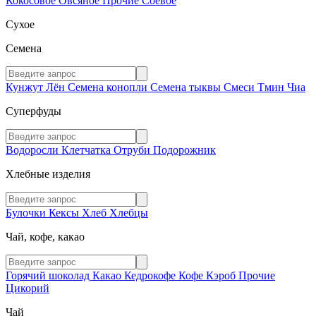
Кокосовое
Овсяное
Прочие
Соевое
Сухое
Семена
Кунжут
Лён
Семена конопли
Семена тыквы
Смеси
Тмин
Чиа
Суперфуды
Водоросли
Клетчатка
Отруби
Подорожник
Хлебные изделия
Булочки
Кексы
Хлеб
Хлебцы
Чай, кофе, какао
Горячий шоколад
Какао
Кедрокофе
Кофе
Кэроб
Прочие
Цикорий
Чай