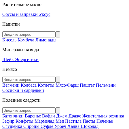
Растительное масло
Соусы и заправки
Уксус
Напитки
Кисель
Комбуча
Лимонады
Минеральная вода
Шейк
Энергетики
Немясо
Вегмени
Колбаса
Котлеты
Мясо/Фарш
Паштет
Пельмени
Сосиски и сардельки
Полезные сладости
Батончики
Варенье
Вафли
Джем
Драже
Жевательная резинка
Зефир
Конфеты
Мармелад
Мед
Пастила
Пасты
Печенье
Сгущенка
Сиропы
Суфле
Урбеч
Халва
Шоколад