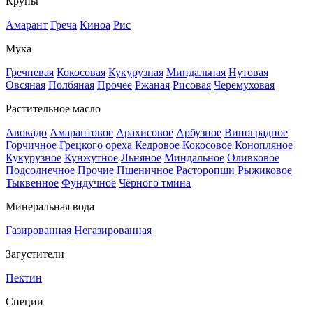
Крупы
Амарант
Греча
Киноа
Рис
Мука
Гречневая
Кокосовая
Кукурузная
Миндальная
Нутовая
Овсяная
Полбяная
Прочее
Ржаная
Рисовая
Черемуховая
Растительное масло
Авокадо
Амарантовое
Арахисовое
Арбузное
Виноградное
Горчичное
Грецкого ореха
Кедровое
Кокосовое
Конопляное
Кукурузное
Кунжутное
Льняное
Миндальное
Оливковое
Подсолнечное
Прочие
Пшеничное
Расторопши
Рыжиковое
Тыквенное
Фундучное
Чёрного тмина
Минеральная вода
Газированная
Негазированная
Загустители
Пектин
Специи