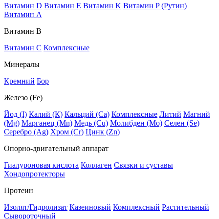
Витамин D
Витамин E
Витамин K
Витамин P (Рутин)
Витамин А
Витамин В
Витамин C
Комплексные
Минералы
Кремний
Бор
Железо (Fe)
Йод (I)
Калий (К)
Кальций (Са)
Комплексные
Литий
Магний
(Mg)
Марганец (Mn)
Медь (Сu)
Молибден (Мо)
Селен (Se)
Серебро (Ag)
Хром (Cr)
Цинк (Zn)
Опорно-двигательный аппарат
Гиалуроновая кислота
Коллаген
Связки и суставы
Хондопротекторы
Протеин
Изолят/Гидролизат
Казеиновый
Комплексный
Растительный
Сывороточный