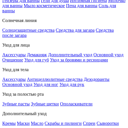
Гейзеры для ванны
Гели для душа
Интимная гигиена
Молочко
для ванны
Мыло косметическое
Пена для ванны
Соль для
ванны
Солнечная линия
Солнцезащитные средства
Средства для загара
Средства
после загара
Уход для лица
Аксессуары
Демакияж
Дополнительный уход
Основной уход
Очищение
Уход для губ
Уход за бровями и ресницами
Уход для тела
Аксессуары
Антицеллюлитные средства
Дезодоранты
Основной уход
Уход для ног
Уход для рук
Уход за полостью рта
Зубные пасты
Зубные щетки
Ополаскиватели
Дополнительный уход
Кремы
Маски
Масло
Скрабы и пилинги
Спреи
Сыворотки