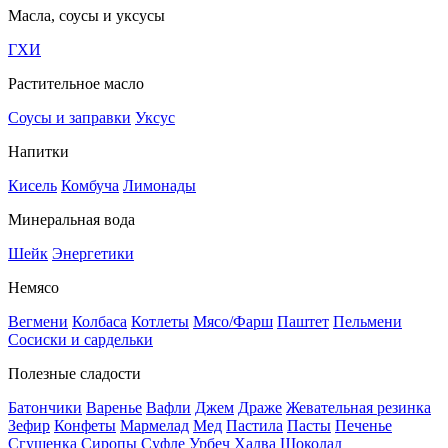
Масла, соусы и уксусы
ГХИ
Растительное масло
Соусы и заправки
Уксус
Напитки
Кисель
Комбуча
Лимонады
Минеральная вода
Шейк
Энергетики
Немясо
Вегмени
Колбаса
Котлеты
Мясо/Фарш
Паштет
Пельмени
Сосиски и сардельки
Полезные сладости
Батончики
Варенье
Вафли
Джем
Драже
Жевательная резинка
Зефир
Конфеты
Мармелад
Мед
Пастила
Пасты
Печенье
Сгущенка
Сиропы
Суфле
Урбеч
Халва
Шоколад