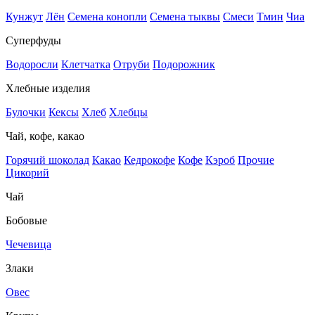
Кунжут
Лён
Семена конопли
Семена тыквы
Смеси
Тмин
Чиа
Суперфуды
Водоросли
Клетчатка
Отруби
Подорожник
Хлебные изделия
Булочки
Кексы
Хлеб
Хлебцы
Чай, кофе, какао
Горячий шоколад
Какао
Кедрокофе
Кофе
Кэроб
Прочие
Цикорий
Чай
Бобовые
Чечевица
Злаки
Овес