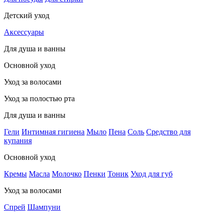
Детский уход
Аксессуары
Для душа и ванны
Основной уход
Уход за волосами
Уход за полостью рта
Для душа и ванны
Гели
Интимная гигиена
Мыло
Пена
Соль
Средство для
купания
Основной уход
Кремы
Масла
Молочко
Пенки
Тоник
Уход для губ
Уход за волосами
Спрей
Шампуни