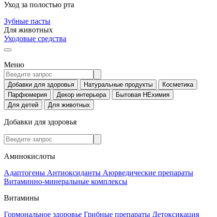
Уход за полостью рта
Зубные пасты
Для животных
Уходовые средства
Меню
Добавки для здоровья
Натуральные продукты
Косметика
Парфюмерия
Декор интерьера
Бытовая НЕхимия
Для детей
Для животных
Добавки для здоровья
Аминокислоты
Адаптогены
Антиоксиданты
Аюрведические препараты
Витаминно-минеральные комплексы
Витамины
Гормональное здоровье
Грибные препараты
Детоксикация