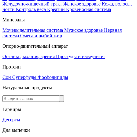
Желудочно-кишечный тракт
Женское здоровье
Кожа, волосы,
ногти
Контроль веса
Креатин
Кровеносная система
Минералы
Мочевыделительная система
Мужское здоровье
Нервная
система
Омега и рыбий жир
Опорно-двигательный аппарат
Органы дыхания, зрения
Простуды и иммунитет
Протеин
Сон
Суперфуды
Фосфолипиды
Натуральные продукты
Гарниры
Десерты
Для выпечки