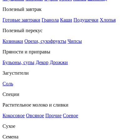
Полезный завтрак
Готовые завтраки
Гранола
Каши
Подушечки
Хлопья
Полезный перекус
Козинаки
Орехи, сухофрукты
Чипсы
Пряности и приправы
Бульоны, супы
Декор
Дрожжи
Загустители
Соль
Специи
Растительное молоко и сливки
Кокосовое
Овсяное
Прочие
Соевое
Сухое
Семена