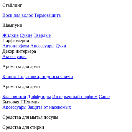
Стайлинг
Воск для волос
Термозащита
Шампуни
Жидкие
Сухие
Твердые
Парфюмерия
Автопарфюм
Аксессуары
Духи
Декор интерьера
Аксессуары
Ароматы для дома
Кашпо
Подставки, подносы
Свечи
Ароматы для дома
Благовония
Диффузоры
Интерьерный парфюм
Саше
Бытовая НЕхимия
Аксессуары
Защита от насекомых
Средства для мытья посуды
Средства для стирки