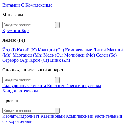
Витамин C
Комплексные
Минералы
Кремний
Бор
Железо (Fe)
Йод (I)
Калий (К)
Кальций (Са)
Комплексные
Литий
Магний
(Mg)
Марганец (Mn)
Медь (Сu)
Молибден (Мо)
Селен (Se)
Серебро (Ag)
Хром (Cr)
Цинк (Zn)
Опорно-двигательный аппарат
Гиалуроновая кислота
Коллаген
Связки и суставы
Хондопротекторы
Протеин
Изолят/Гидролизат
Казеиновый
Комплексный
Растительный
Сывороточный