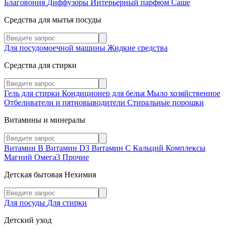
Благовония
Диффузоры
Интерьерный парфюм
Саше
Средства для мытья посуды
Для посудомоечной машины
Жидкие средства
Средства для стирки
Гель для стирки
Кондиционер для белья
Мыло хозяйственное
Отбеливатели и пятновыводители
Стиральные порошки
Витамины и минералы
Витамин В
Витамин D3
Витамин С
Кальций
Комплексы
Магний
Омега3
Прочие
Детская бытовая Нехимия
Для посуды
Для стирки
Детский уход