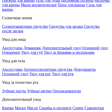
Гейзеры для ванны
Гели для душа
Интимная гигиена
Молочко
для ванны
Мыло косметическое
Пена для ванны
Соль для
ванны
Солнечная линия
Солнцезащитные средства
Средства для загара
Средства
после загара
Уход для лица
Аксессуары
Демакияж
Дополнительный уход
Основной уход
Очищение
Уход для губ
Уход за бровями и ресницами
Уход для тела
Аксессуары
Антицеллюлитные средства
Дезодоранты
Основной уход
Уход для ног
Уход для рук
Уход за полостью рта
Зубные пасты
Зубные щетки
Ополаскиватели
Дополнительный уход
Кремы
Маски
Масло
Скрабы и пилинги
Спреи
Сыворотки