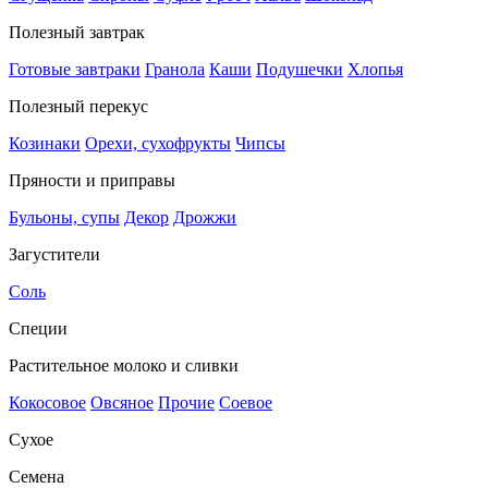
Полезный завтрак
Готовые завтраки
Гранола
Каши
Подушечки
Хлопья
Полезный перекус
Козинаки
Орехи, сухофрукты
Чипсы
Пряности и приправы
Бульоны, супы
Декор
Дрожжи
Загустители
Соль
Специи
Растительное молоко и сливки
Кокосовое
Овсяное
Прочие
Соевое
Сухое
Семена