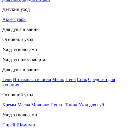
Детский уход
Аксессуары
Для душа и ванны
Основной уход
Уход за волосами
Уход за полостью рта
Для душа и ванны
Гели
Интимная гигиена
Мыло
Пена
Соль
Средство для
купания
Основной уход
Кремы
Масла
Молочко
Пенки
Тоник
Уход для губ
Уход за волосами
Спрей
Шампуни