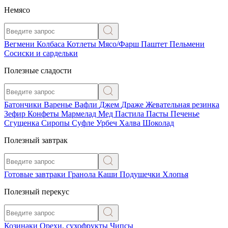
Немясо
Вегмени
Колбаса
Котлеты
Мясо/Фарш
Паштет
Пельмени
Сосиски и сардельки
Полезные сладости
Батончики
Варенье
Вафли
Джем
Драже
Жевательная резинка
Зефир
Конфеты
Мармелад
Мед
Пастила
Пасты
Печенье
Сгущенка
Сиропы
Суфле
Урбеч
Халва
Шоколад
Полезный завтрак
Готовые завтраки
Гранола
Каши
Подушечки
Хлопья
Полезный перекус
Козинаки
Орехи, сухофрукты
Чипсы