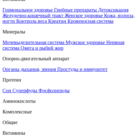
Гормональное здоровье
Грибные препараты
Детоксикация
Желудочно-кишечный тракт
Женское здоровье
Кожа, волосы,
ногти
Контроль веса
Креатин
Кровеносная система
Минералы
Мочевыделительная система
Мужское здоровье
Нервная
система
Омега и рыбий жир
Опорно-двигательный аппарат
Органы дыхания, зрения
Простуды и иммунитет
Протеин
Сон
Суперфуды
Фосфолипиды
Аминокислоты
Комплексные
Общие
Витамины