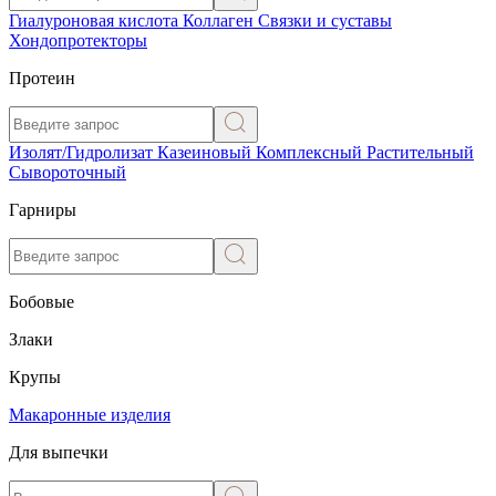
Гиалуроновая кислота
Коллаген
Связки и суставы
Хондопротекторы
Протеин
Изолят/Гидролизат
Казеиновый
Комплексный
Растительный
Сывороточный
Гарниры
Бобовые
Злаки
Крупы
Макаронные изделия
Для выпечки