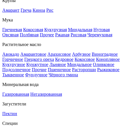
Крупы
Амарант
Греча
Киноа
Рис
Мука
Гречневая
Кокосовая
Кукурузная
Миндальная
Нутовая
Овсяная
Полбяная
Прочее
Ржаная
Рисовая
Черемуховая
Растительное масло
Авокадо
Амарантовое
Арахисовое
Арбузное
Виноградное
Горчичное
Грецкого ореха
Кедровое
Кокосовое
Конопляное
Кукурузное
Кунжутное
Льняное
Миндальное
Оливковое
Подсолнечное
Прочие
Пшеничное
Расторопши
Рыжиковое
Тыквенное
Фундучное
Чёрного тмина
Минеральная вода
Газированная
Негазированная
Загустители
Пектин
Специи