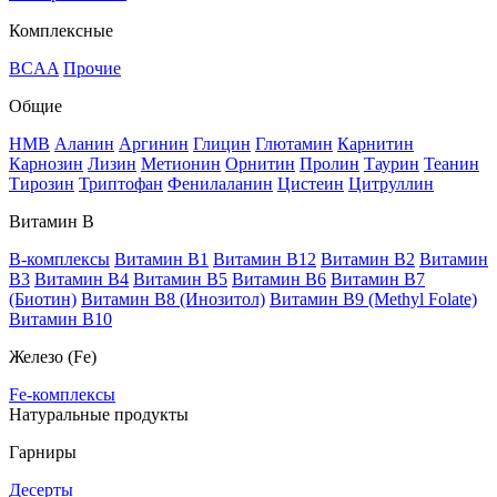
Комплексные
BCAA
Прочие
Общие
HMB
Аланин
Аргинин
Глицин
Глютамин
Карнитин
Карнозин
Лизин
Метионин
Орнитин
Пролин
Таурин
Теанин
Тирозин
Триптофан
Фенилаланин
Цистеин
Цитруллин
Витамин В
B-комплексы
Витамин B1
Витамин B12
Витамин B2
Витамин
B3
Витамин B4
Витамин B5
Витамин B6
Витамин B7
(Биотин)
Витамин B8 (Инозитол)
Витамин B9 (Methyl Folate)
Витамин В10
Железо (Fe)
Fe-комплексы
Натуральные продукты
Гарниры
Десерты