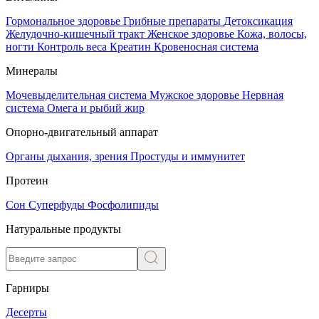
Гормональное здоровье
Грибные препараты
Детоксикация
Желудочно-кишечный тракт
Женское здоровье
Кожа, волосы,
ногти
Контроль веса
Креатин
Кровеносная система
Минералы
Мочевыделительная система
Мужское здоровье
Нервная
система
Омега и рыбий жир
Опорно-двигательный аппарат
Органы дыхания, зрения
Простуды и иммунитет
Протеин
Сон
Суперфуды
Фосфолипиды
Натуральные продукты
Гарниры
Десерты