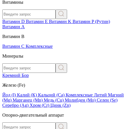
Витамины
Витамин D
Витамин E
Витамин K
Витамин P (Рутин)
Витамин А
Витамин В
Витамин C
Комплексные
Минералы
Кремний
Бор
Железо (Fe)
Йод (I)
Калий (К)
Кальций (Са)
Комплексные
Литий
Магний
(Mg)
Марганец (Mn)
Медь (Сu)
Молибден (Мо)
Селен (Se)
Серебро (Ag)
Хром (Cr)
Цинк (Zn)
Опорно-двигательный аппарат