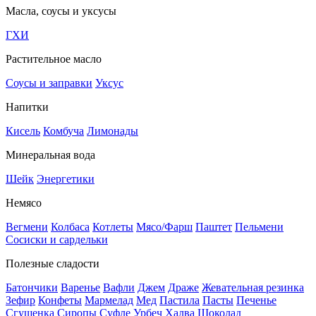
Масла, соусы и уксусы
ГХИ
Растительное масло
Соусы и заправки
Уксус
Напитки
Кисель
Комбуча
Лимонады
Минеральная вода
Шейк
Энергетики
Немясо
Вегмени
Колбаса
Котлеты
Мясо/Фарш
Паштет
Пельмени
Сосиски и сардельки
Полезные сладости
Батончики
Варенье
Вафли
Джем
Драже
Жевательная резинка
Зефир
Конфеты
Мармелад
Мед
Пастила
Пасты
Печенье
Сгущенка
Сиропы
Суфле
Урбеч
Халва
Шоколад