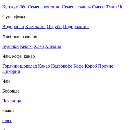
Кунжут
Лён
Семена конопли
Семена тыквы
Смеси
Тмин
Чиа
Суперфуды
Водоросли
Клетчатка
Отруби
Подорожник
Хлебные изделия
Булочки
Кексы
Хлеб
Хлебцы
Чай, кофе, какао
Горячий шоколад
Какао
Кедрокофе
Кофе
Кэроб
Прочие
Цикорий
Чай
Бобовые
Чечевица
Злаки
Овес