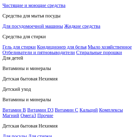
Чистящие и моющие средства
Средства для мытья посуды
Для посудомоечной машины
Жидкие средства
Средства для стирки
Гель для стирки
Кондиционер для белья
Мыло хозяйственное
Отбеливатели и пятновыводители
Стиральные порошки
Для детей
Витамины и минералы
Детская бытовая Нехимия
Детский уход
Витамины и минералы
Витамин В
Витамин D3
Витамин С
Кальций
Комплексы
Магний
Омега3
Прочие
Детская бытовая Нехимия
Для посуды
Для стирки