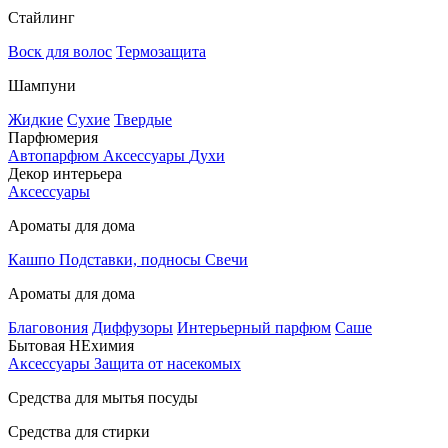
Стайлинг
Воск для волос
Термозащита
Шампуни
Жидкие
Сухие
Твердые
Парфюмерия
Автопарфюм
Аксессуары
Духи
Декор интерьера
Аксессуары
Ароматы для дома
Кашпо
Подставки, подносы
Свечи
Ароматы для дома
Благовония
Диффузоры
Интерьерный парфюм
Саше
Бытовая НЕхимия
Аксессуары
Защита от насекомых
Средства для мытья посуды
Средства для стирки