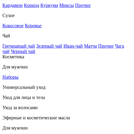
Кардамон
Корица
Куркума
Миксы
Прочие
Сухое
Кокосовое
Коровье
Чай
Гречишный чай
Зеленый чай
Иван-чай
Матча
Прочие
Чага
чай
Черный чай
Косметика
Для мужчин
Наборы
Универсальный уход
Уход для лица и тела
Уход за волосами
Эфирные и косметические масла
Для мужчин