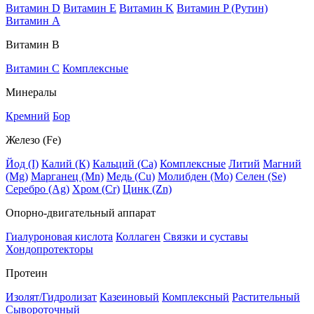
Витамин D
Витамин E
Витамин K
Витамин P (Рутин)
Витамин А
Витамин В
Витамин C
Комплексные
Минералы
Кремний
Бор
Железо (Fe)
Йод (I)
Калий (К)
Кальций (Са)
Комплексные
Литий
Магний
(Mg)
Марганец (Mn)
Медь (Сu)
Молибден (Мо)
Селен (Se)
Серебро (Ag)
Хром (Cr)
Цинк (Zn)
Опорно-двигательный аппарат
Гиалуроновая кислота
Коллаген
Связки и суставы
Хондопротекторы
Протеин
Изолят/Гидролизат
Казеиновый
Комплексный
Растительный
Сывороточный